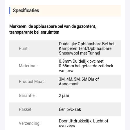
Specificaties
Markeren:
de opblaasbare bel van de gazontent
,
transparante bellenruimten
Duidelijke Opblaasbare Bel het
Punt:
Kamperen Tent/Opblaasbare
Sneeuwbol met Tunnel
0.8mm Duidelijk pvc met
Materiaal:
0.65mm het geteerde zeildoek
van pvc
3M, 4M, 5M, 6M Dia of
Product Maat:
Aangepast
Garantie:
2 jaar
Pakket:
Één pvc-zak
Door Uitdrukkelijk, Lucht of
Verzending:
overzees