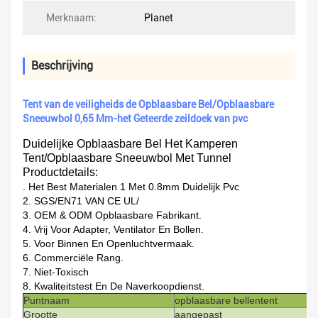
Merknaam:
Planet
Beschrijving
Tent van de veiligheids de Opblaasbare Bel/Opblaasbare
Sneeuwbol 0,65 Mm-het Geteerde zeildoek van pvc
Duidelijke Opblaasbare Bel Het Kamperen
Tent/Opblaasbare Sneeuwbol Met Tunnel
Productdetails:
. Het Best
Materialen 1 Met 0.8mm Duidelijk Pvc
2.
SGS/EN71 VAN CE UL/
3.
OEM & ODM Opblaasbare Fabrikant.
4.
Vrij Voor Adapter, Ventilator En Bollen.
5.
Voor Binnen En Openluchtvermaak.
6.
Commerciële Rang.
7.
Niet-Toxisch
8.
Kwaliteitstest En De Naverkoopdienst.
Puntnaam
opblaasbare bellentent
Grootte
aangepast