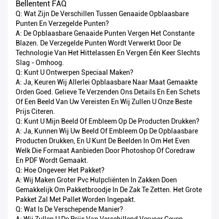
Bellentent FAQ
Q: Wat Zijn De Verschillen Tussen Genaaide Opblaasbare
Punten En Verzegelde Punten?
A: De Opblaasbare Genaaide Punten Vergen Het Constante
Blazen. De Verzegelde Punten Wordt Verwerkt Door De
Technologie Van Het Hittelassen En Vergen Één Keer Slechts
Slag - Omhoog.
Q: Kunt U Ontwerpen Speciaal Maken?
A: Ja, Keuren Wij Allerlei Opblaasbare Naar Maat Gemaakte
Orden Goed. Gelieve Te Verzenden Ons Details En Een Schets
Of Een Beeld Van Uw Vereisten En Wij Zullen U Onze Beste
Prijs Citeren.
Q: Kunt U Mijn Beeld Of Embleem Op De Producten Drukken?
A: Ja, Kunnen Wij Uw Beeld Of Embleem Op De Opblaasbare
Producten Drukken, En U Kunt De Beelden In Om Het Even
Welk Die Formaat Aanbieden Door Photoshop Of Coredraw
En PDF Wordt Gemaakt.
Q: Hoe Ongeveer Het Pakket?
A: Wij Maken Groter Pvc Hulpcliënten In Zakken Doen
Gemakkelijk Om Pakketbroodje In De Zak Te Zetten. Het Grote
Pakket Zal Met Pallet Worden Ingepakt.
Q: Wat Is De Verschepende Manier?
A: Wij Zullen U De Prijs Van Verschillend Vervoer Geven,