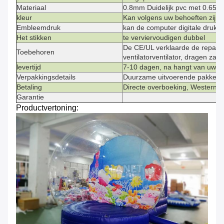
Materiaal
0.8mm Duidelijk pvc met 0.65m
kleur
Kan volgens uw behoeften zijn
Embleemdruk
kan de computer digitale druk, z
Het stikken
te verviervoudigen dubbel
De CE/UL verklaarde de reparat
Toebehoren
ventilatorventilator, dragen za
levertijd
7-10 dagen, na hangt van uw or
Verpakkingsdetails
Duurzame uitvoerende pakkett
Betaling
Directe overboeking, Western U
Garantie
Productvertoning: