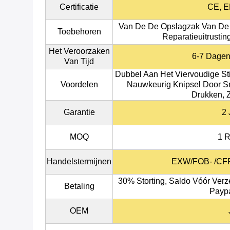
Certificatie
CE, 
Van De De Opslagzak Van De L
Toebehoren
Reparatieuitrustin
Het Veroorzaken
6-7 Dagen
Van Tijd
Dubbel Aan Het Viervoudige Sti
Voordelen
Nauwkeurig Knipsel Door Sn
Drukken, 
Garantie
2 
MOQ
1 
Handelstermijnen
EXW/FOB- /CFR
30% Storting, Saldo Vóór Verz
Betaling
Paypa
OEM