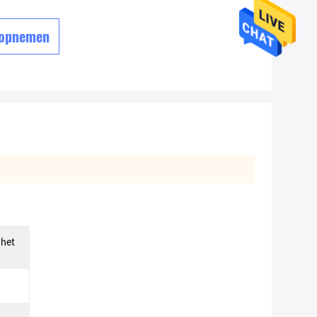
 opnemen
 het