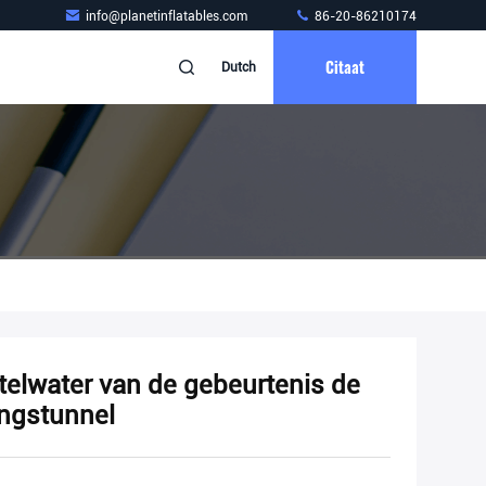
info@planetinflatables.com
86-20-86210174
Citaat
Dutch
telwater van de gebeurtenis de
ngstunnel