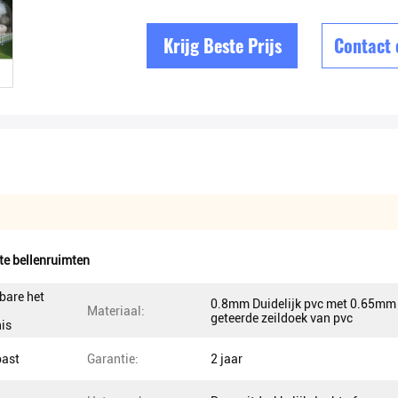
Krijg Beste Prijs
Contact
te bellenruimten
bare het
0.8mm Duidelijk pvc met 0.65mm
Materiaal:
geteerde zeildoek van pvc
is
past
Garantie:
2 jaar