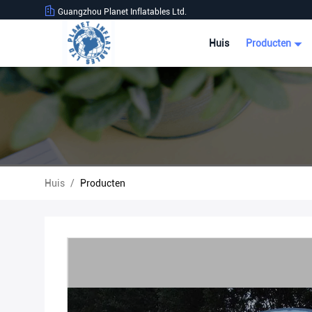
Guangzhou Planet Inflatables Ltd.
Huis
Producten
Huis
/
Producten