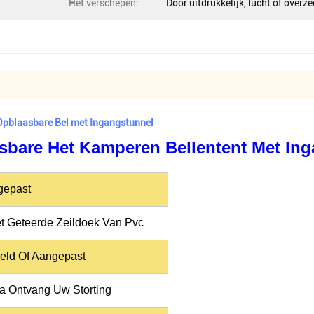
Het verschepen:
Door uitdrukkelijk, lucht of overze
 Opblaasbare Bel met Ingangstunnel
sbare Het Kamperen Bellentent Met In
gepast
 Geteerde Zeildoek Van Pvc
eld Of Aangepast
a Ontvang Uw Storting