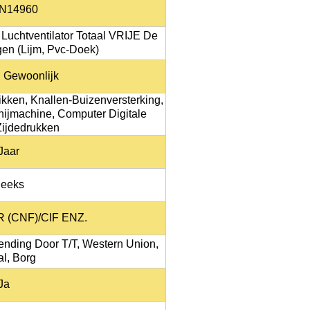
EN14960
uchtventilator Totaal VRIJE De
gen (lijm, Pvc-Doek)
 Gewoonlijk
kken, Knallen-Buizenversterking,
ijmachine, Computer Digitale
Zijdedrukken
Jaar
Reeks
 (CNF)/CIF ENZ.
ending Door T/T, Western Union,
l, Borg
Ja