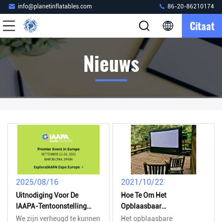
info@planetinflatables.com
86-20-86210174
Citaat
Nieuws
2025/08/16
2021/10/22
Uitnodiging Voor De
Hoe Te Om Het
IAAPA-Tentoonstelling
Opblaasbaar
2025
Filmprojectorscherm
We zijn verheugd te kunnen
Het opblaasbare