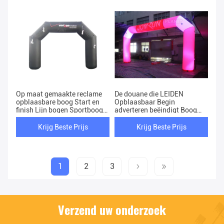
Op maat gemaakte reclame
De douane die LEIDEN
opblaasbare boog Start en
Opblaasbaar Begin
finish Lijn bogen Sportboog
adverteren beëindigt Boog
voor evenement
voor Gebeurtenis
Krijg Beste Prijs
Krijg Beste Prijs
1
2
3
Verzend uw onderzoek