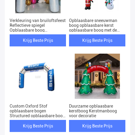
Verkleuring van bruiloftsfeest
Opblaasbare sneeuwman
Reflectieve spiegel
boog opblaasbare kerst
Opblaasbare boog
opblaasbare boog met de
Opblaasbare boog
kerstman
Opblaasbare bogen
Krijg Beste Prijs
Krijg Beste Prijs
Custom Oxford Stof
Duurzame opblaasbare
opblaasbare bogen
kerstboog Kerstmanboog
Structured opblaasbare boog
voor decoratie
voor sport evenement
Krijg Beste Prijs
Krijg Beste Prijs