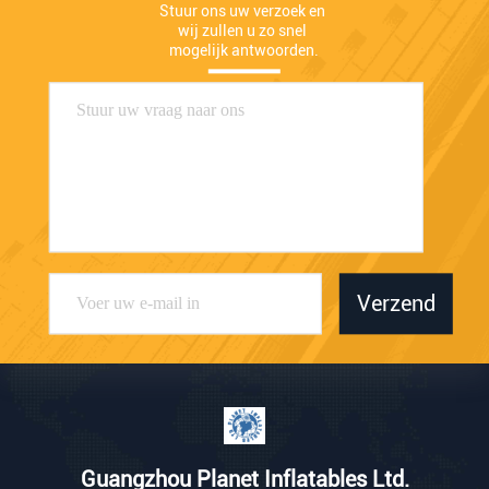
Stuur ons uw verzoek en 
wij zullen u zo snel 
mogelijk antwoorden.
Verzend
Guangzhou Planet Inflatables Ltd.