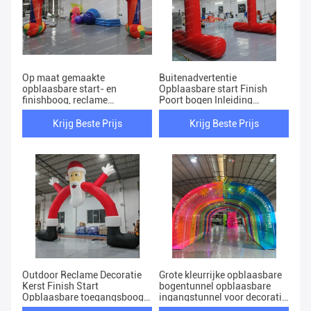
Op maat gemaakte
Buitenadvertentie
opblaasbare start- en
Opblaasbare start Finish
finishboog, reclame
Poort bogen Inleiding
opblaasbare sportboogpoort
Marathon Doelwedstrijd
te koop
Opblaasbare boog
Krijg Beste Prijs
Krijg Beste Prijs
Outdoor Reclame Decoratie
Grote kleurrijke opblaasbare
Kerst Finish Start
bogentunnel opblaasbare
Opblaasbare toegangsboog
ingangstunnel voor decoratie
Met logo
evenement