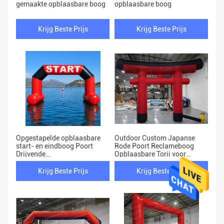
gemaakte opblaasbare boog
opblaasbare boog
Krijg Beste Prijs
Krijg Beste Prijs
Opgestapelde opblaasbare
Outdoor Custom Japanse
start- en eindboog Poort
Rode Poort Reclameboog
Drijvende
Opblaasbare Torii voor
watersportwedstrijdboog
Evenement
voor zwemwedstrijden
Krijg Beste Prijs
Krijg Beste Prijs