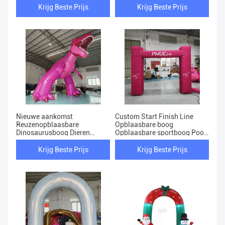
Krijg Beste Prijs
Krijg Beste Prijs
Nieuwe aankomst
Custom Start Finish Line
Reuzenopblaasbare
Opblaasbare boog
Dinosaurusboog Dieren
Opblaasbare sportboog Poort
Dinosaurusmodel Ingang
Voor race evenement
Boogdekoratie
Krijg Beste Prijs
Krijg Beste Prijs