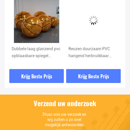
Dubbele laag glanzend pvc
Reuzen duurzaam PVC
Du
opblaasbare spiegel
hangend herbruikbaar
PV
re
basketbal voor
Grote rode glanzende bal
he
evenementen
voor decoratie
op
Krijg Beste Prijs
Krijg Beste Prijs
vo
Verzend uw onderzoek
Stuur ons uw verzoek en 
wij zullen u zo snel 
mogelijk antwoorden.