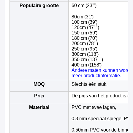
Populaire grootte
60 cm (23'")
80cm (31')
100 cm (39')
120cm (47' ")
150 cm (59')
180 cm (70')
200cm (78'")
250 cm (95')
300cm (118')
350 cm (137' ")
400 cm ((158')
Andere maten kunnen worden
meer productinformatie.
MOQ
Slechts één stuk.
Prijs
De prijs van het product is e
Materiaal
PVC met twee lagen,
0.3 mm speciaal spiegel PVC 
0.50mm PVC voor de binnens