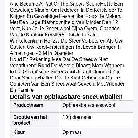
And Become A Part Of The Snowy SceneHet Is Een
Geweldige Manier Om Iedereen In De Kerstsfeer Te
Krijgen En Geweldige Feestelijke Foto's Te Maken.
Met Een Lage Plafondvrijheid Van Minder Dan 12
Voet, Kun Je Je Sneeuwbol Bijna Overal Opzetten,
Van Je Kantoor Kerstfeest Tot Je Lokale
Winkelcentrum.Het Zal De Sfeer Verbeteren Als Uw
Gasten Uw Kerstversieringen Tot Leven Brengen.!
Afmetingen - 3 M In Diameter
Houd Er Rekening Mee Dat De Sneeuw Niet
Voortdurend Rond De Wereld Blaast, Maar Wanneer
In De Gigantische Sneeuwbol,Je Zult Omringd Zijn
Door Sneeuwballen Die Je Kunt Gebruiken Om Te
Genieten Van Een Sneeuwbal Gevecht Met Vrienden
En Familie.
Details van opblaasbare sneeuwballen
Productnaam
Opblaasbare sneeuwbol
Grootte van het
10ft diameter
product
Kleur
Op maat