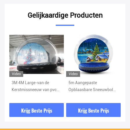
Gelijkaardige Producten
Video
Video
Vi
3M 4M Large-van de
5m Aangepaste
Ke
Kerstmissneeuw van pvc
Opblaasbare Sneeuwbol
re
van de de Bol Opblaasbare
voor
he
Sneeuw van de de Bolbal
Partij/Gebeurtenis/Bevordering
Vi
Krijg Beste Prijs
Krijg Beste Prijs
de Fotocabine
Sn