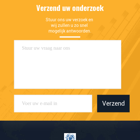
Verzend uw onderzoek
Stuur ons uw verzoek en 
wij zullen u zo snel 
mogelijk antwoorden.
Verzend