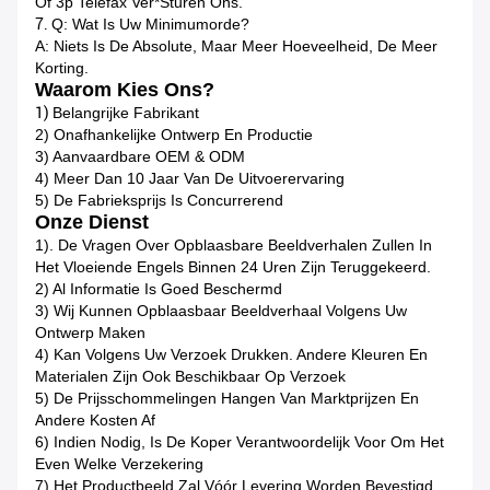
Of 3p Telefax Ver*sturen Ons.
7.
Q: Wat Is Uw Minimumorde?
A: Niets Is De Absolute, Maar Meer Hoeveelheid, De Meer
Korting.
Waarom Kies Ons?
1)
Belangrijke Fabrikant
2) Onafhankelijke Ontwerp En Productie
3) Aanvaardbare OEM & ODM
4) Meer Dan 10 Jaar Van De Uitvoerervaring
5) De Fabrieksprijs Is Concurrerend
Onze Dienst
1). De Vragen Over Opblaasbare Beeldverhalen Zullen In
Het Vloeiende Engels Binnen 24 Uren Zijn Teruggekeerd.
2) Al Informatie Is Goed Beschermd
3) Wij Kunnen Opblaasbaar Beeldverhaal Volgens Uw
Ontwerp Maken
4) Kan Volgens Uw Verzoek Drukken. Andere Kleuren En
Materialen Zijn Ook Beschikbaar Op Verzoek
5) De Prijsschommelingen Hangen Van Marktprijzen En
Andere Kosten Af
6) Indien Nodig, Is De Koper Verantwoordelijk Voor Om Het
Even Welke Verzekering
7) Het Productbeeld Zal Vóór Levering Worden Bevestigd