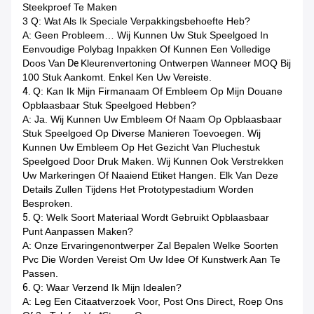
Steekproef Te Maken
3 Q: Wat Als Ik Speciale Verpakkingsbehoefte Heb?
A: Geen Probleem… Wij Kunnen Uw Stuk Speelgoed In
Eenvoudige Polybag Inpakken Of Kunnen Een Volledige
Doos Van
De
Kleurenvertoning Ontwerpen Wanneer MOQ Bij
100 Stuk Aankomt. Enkel Ken Uw Vereiste.
4.
Q: Kan Ik Mijn Firmanaam Of Embleem Op Mijn Douane
Opblaasbaar Stuk Speelgoed Hebben?
A: Ja. Wij Kunnen Uw Embleem Of Naam Op Opblaasbaar
Stuk Speelgoed Op Diverse Manieren Toevoegen. Wij
Kunnen Uw Embleem Op Het Gezicht Van Pluchestuk
Speelgoed Door Druk Maken. Wij Kunnen Ook Verstrekken
Uw Markeringen Of Naaiend Etiket Hangen. Elk Van Deze
Details Zullen Tijdens Het Prototypestadium Worden
Besproken.
5.
Q: Welk Soort Materiaal Wordt Gebruikt Opblaasbaar
Punt Aanpassen Maken?
A: Onze Ervaringenontwerper Zal Bepalen Welke Soorten
Pvc Die Worden Vereist Om Uw Idee Of Kunstwerk Aan Te
Passen.
6.
Q: Waar Verzend Ik Mijn Idealen?
A: Leg Een Citaatverzoek Voor, Post Ons Direct, Roep Ons