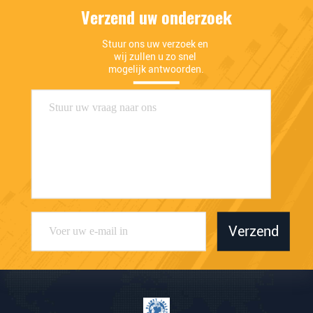
Verzend uw onderzoek
Stuur ons uw verzoek en 
wij zullen u zo snel 
mogelijk antwoorden.
Verzend