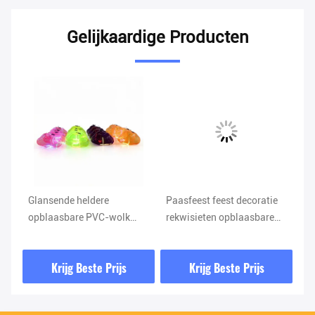
Gelijkaardige Producten
e
Glansende heldere
Paasfeest feest decoratie
Aa
t
opblaasbare PVC-wolk
rekwisieten opblaasbare
Fe
opblaasbare wolken ballon
pluis konijnen,opblaasbare
Op
met lichtstrook voor
cartoon konijn ballon
Krijg Beste Prijs
Krijg Beste Prijs
decoratie van feestdagen