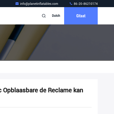
info@planetinflatables.com
86-20-86210174
Citaat
Dutch
c Opblaasbare de Reclame kan