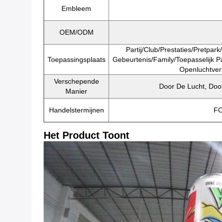
Embleem
OEM/ODM
Partij/club/prestaties/pretpar
Toepassingsplaats
Gebeurtenis/family/toepasselijk Pa
Openluchtve
Verschepende
Door De Lucht, Door
Manier
Handelstermijnen
FO
Het Product Toont