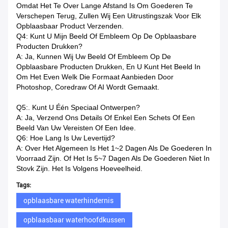
Omdat Het Te Over Lange Afstand Is Om Goederen Te
Verschepen Terug, Zullen Wij Een Uitrustingszak Voor Elk
Opblaasbaar Product Verzenden.
Q4: Kunt U Mijn Beeld Of Embleem Op De Opblaasbare
Producten Drukken?
A: Ja, Kunnen Wij Uw Beeld Of Embleem Op De
Opblaasbare Producten Drukken, En U Kunt Het Beeld In
Om Het Even Welk Die Formaat Aanbieden Door
Photoshop, Coredraw Of AI Wordt Gemaakt.
Q5:. Kunt U Één Speciaal Ontwerpen?
A: Ja, Verzend Ons Details Of Enkel Een Schets Of Een
Beeld Van Uw Vereisten Of Een Idee.
Q6: Hoe Lang Is Uw Levertijd?
A: Over Het Algemeen Is Het 1~2 Dagen Als De Goederen In
Voorraad Zijn. Of Het Is 5~7 Dagen Als De Goederen Niet In
Stovk Zijn. Het Is Volgens Hoeveelheid.
Tags:
opblaasbare waterhindernis
opblaasbaar waterhoofdkussen