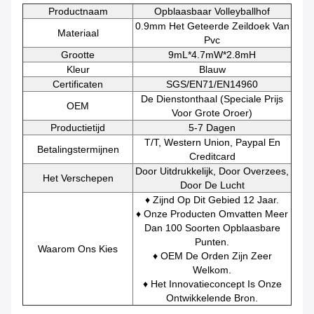
Productnaam
Opblaasbaar Volleyballhof
0.9mm Het Geteerde Zeildoek Van
Materiaal
Pvc
Grootte
9mL*4.7mW*2.8mH
Kleur
Blauw
Certificaten
SGS/EN71/EN14960
De Dienstonthaal (speciale Prijs
OEM
Voor Grote Oroer)
Productietijd
5-7 Dagen
T/T, Western Union, Paypal En
Betalingstermijnen
Creditcard
Door Uitdrukkelijk, Door Overzees,
Het Verschepen
Door De Lucht
♦ Zijnd Op Dit Gebied 12 Jaar.
♦ Onze Producten Omvatten Meer
Dan 100 Soorten Opblaasbare
Punten.
Waarom Ons Kies
♦ OEM De Orden Zijn Zeer
Welkom.
♦ Het Innovatieconcept Is Onze
Ontwikkelende Bron.