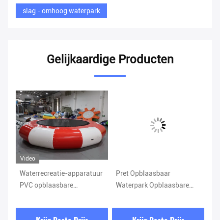
slag - omhoog waterpark
Gelijkaardige Producten
Video
Vi
Waterrecreatie-apparatuur
Pret Opblaasbaar
Gi
PVC opblaasbare
Waterpark Opblaasbare
dr
trampolines voor water
Watertoren Klimspel met
vo
n
Glijbaan
me