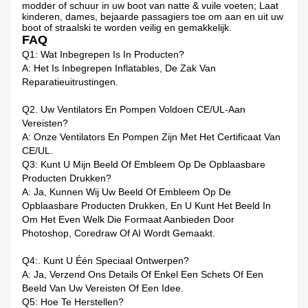
modder of schuur in uw boot van natte & vuile voeten; Laat
kinderen, dames, bejaarde passagiers toe om aan en uit uw
boot of straalski te worden veilig en gemakkelijk.
FAQ
Q1: Wat Inbegrepen Is In Producten?
A: Het Is Inbegrepen Inflatables, De Zak Van
Reparatieuitrustingen.
Q2. Uw Ventilators En Pompen Voldoen CE/UL-Aan
Vereisten?
A: Onze Ventilators En Pompen Zijn Met Het Certificaat Van
CE/UL.
Q3: Kunt U Mijn Beeld Of Embleem Op De Opblaasbare
Producten Drukken?
A: Ja, Kunnen Wij Uw Beeld Of Embleem Op De
Opblaasbare Producten Drukken, En U Kunt Het Beeld In
Om Het Even Welk Die Formaat Aanbieden Door
Photoshop, Coredraw Of AI Wordt Gemaakt.
Q4:. Kunt U Één Speciaal Ontwerpen?
A: Ja, Verzend Ons Details Of Enkel Een Schets Of Een
Beeld Van Uw Vereisten Of Een Idee.
Q5: Hoe Te Herstellen?