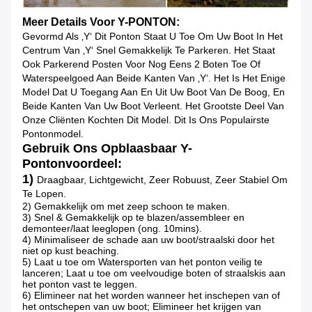
Meer Details Voor Y-PONTON:
Gevormd Als ‚Y‘ Dit Ponton Staat U Toe Om Uw Boot In Het
Centrum Van ‚Y‘ Snel Gemakkelijk Te Parkeren. Het Staat
Ook Parkerend Posten Voor Nog Eens 2 Boten Toe Of
Waterspeelgoed Aan Beide Kanten Van ‚Y‘. Het Is Het Enige
Model Dat U Toegang Aan En Uit Uw Boot Van De Boog, En
Beide Kanten Van Uw Boot Verleent. Het Grootste Deel Van
Onze Cliënten Kochten Dit Model. Dit Is Ons Populairste
Pontonmodel.
Gebruik Ons Opblaasbaar Y-
Pontonvoordeel:
1) 
Draagbaar, Lichtgewicht, Zeer Robuust, Zeer Stabiel Om
Te Lopen.
2) Gemakkelijk om met zeep schoon te maken.
3) Snel & Gemakkelijk op te blazen/assembleer en
demonteer/laat leeglopen (ong. 10mins).
4) Minimaliseer de schade aan uw boot/straalski door het
niet op kust beaching.
5) Laat u toe om Watersporten van het ponton veilig te
lanceren; Laat u toe om veelvoudige boten of straalskis aan
het ponton vast te leggen.
6) Elimineer nat het worden wanneer het inschepen van of
het ontschepen van uw boot; Elimineer het krijgen van