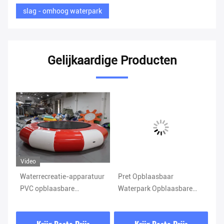
slag - omhoog waterpark
Gelijkaardige Producten
Video
Vi
Waterrecreatie-apparatuur
Pret Opblaasbaar
Gi
PVC opblaasbare
Waterpark Opblaasbare
dr
trampolines voor water
Watertoren Klimspel met
vo
n
Glijbaan
me