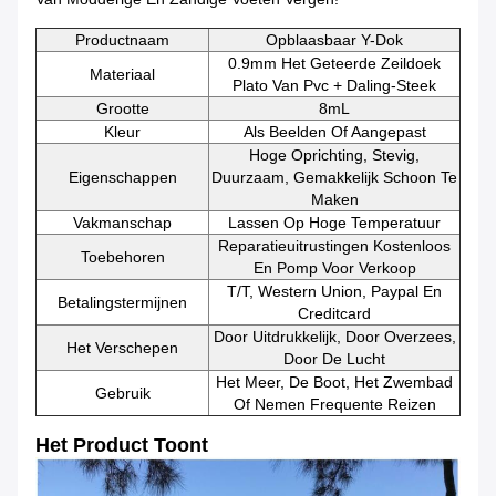
Productnaam
Opblaasbaar Y-Dok
0.9mm Het Geteerde Zeildoek
Materiaal
Plato Van Pvc + Daling-Steek
Grootte
8mL
Kleur
Als Beelden Of Aangepast
Hoge Oprichting, Stevig,
Eigenschappen
Duurzaam, Gemakkelijk Schoon Te
Maken
Vakmanschap
Lassen Op Hoge Temperatuur
Reparatieuitrustingen Kostenloos
Toebehoren
En Pomp Voor Verkoop
T/T, Western Union, Paypal En
Betalingstermijnen
Creditcard
Door Uitdrukkelijk, Door Overzees,
Het Verschepen
Door De Lucht
Het Meer, De Boot, Het Zwembad
Gebruik
Of Nemen Frequente Reizen
Het Product Toont