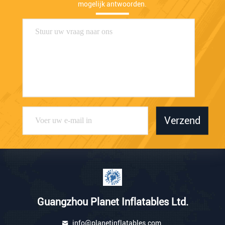
mogelijk antwoorden.
Verzend
Guangzhou Planet Inflatables Ltd.
info@planetinflatables.com