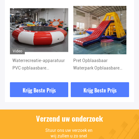
Video
Vi
Waterrecreatie-apparatuur
Pret Opblaasbaar
Gi
PVC opblaasbare
Waterpark Opblaasbare
dr
trampolines voor water
Watertoren Klimspel met
vo
n
Glijbaan
me
Krijg Beste Prijs
Krijg Beste Prijs
fa
on
bu
Verzend uw onderzoek
Stuur ons uw verzoek en 
wij zullen u zo snel 