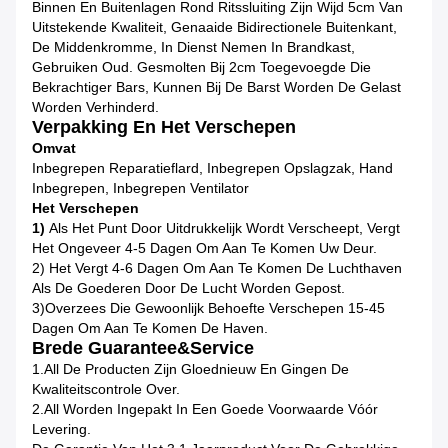
Binnen En Buitenlagen Rond Ritssluiting Zijn Wijd 5cm Van
Uitstekende Kwaliteit, Genaaide Bidirectionele Buitenkant,
De Middenkromme, In Dienst Nemen In Brandkast,
Gebruiken Oud. Gesmolten Bij 2cm Toegevoegde Die
Bekrachtiger Bars, Kunnen Bij De Barst Worden De Gelast
Worden Verhinderd.
Verpakking En Het Verschepen
Omvat
Inbegrepen Reparatieflard, Inbegrepen Opslagzak, Hand
Inbegrepen, Inbegrepen Ventilator
Het Verschepen
1)
Als Het Punt Door Uitdrukkelijk Wordt Verscheept, Vergt
Het Ongeveer 4-5 Dagen Om Aan Te Komen Uw Deur.
2) Het Vergt 4-6 Dagen Om Aan Te Komen De Luchthaven
Als De Goederen Door De Lucht Worden Gepost.
3)Overzees Die Gewoonlijk Behoefte Verschepen 15-45
Dagen Om Aan Te Komen De Haven.
Brede Guarantee&Service
1.All De Producten Zijn Gloednieuw En Gingen De
Kwaliteitscontrole Over.
2.All Worden Ingepakt In Een Goede Voorwaarde Vóór
Levering.