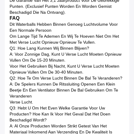
De Garantie Van Het 3,1 Jaarproduct Voor De Gebrekkige
Punten. (Exclusief Punten Worden En Worden Gemist
Beschadigd Die Na Ontvang).
FAQ
Dit Waterballs Hebben Binnen Genoeg Luchtvolume Voor
Een Normale Persoon
Om Lange Tijd Te Ademen En Wij Te Hoeven Niet Om Het
Met Verse Lucht Opnieuw Opnieuw Te Vullen.
Q1: Hoe Lang Kunnen Wij Binnen Blijven?
A: Voor Zonnige Dag, Kunt U Verse Lucht Moeten Opnieuw
Vullen Om De 15-20 Minuten.
Voor Het Gebruiken Bij Nacht, Kunt U Verse Lucht Moeten
Opnieuw Vullen Om De 30-40 Minuten.
Q2: Hoe Te Om Verse Lucht Binnen De Bal Te Veranderen?
A: De Spelers Kunnen De Ritssluiting Openen Een Klein
Beetje En Een Ventilator Binnen De Bal Gebruiken Om Te
Veranderen
Verse Lucht.
Q3: Hebt U Om Het Even Welke Garantie Voor Uw
Producten? Hoe Kan Ik Voor Het Geval Dat Het Doen
Beschadigd Wordt?
A: Al Onze Producten Worden Strikt Getest Van Het
Materiaal Inkomend Aan Verzending En De Kwaliteit Is