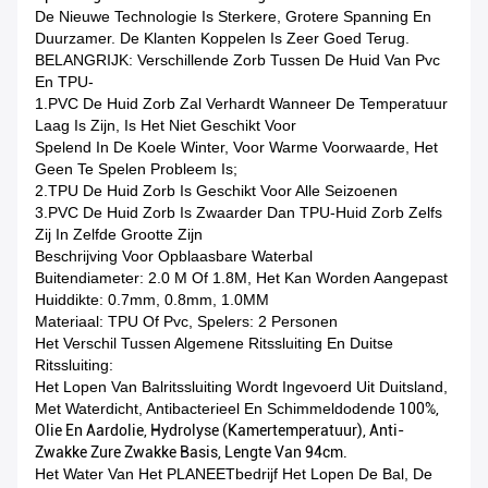
De Nieuwe Technologie Is Sterkere, Grotere Spanning En
Duurzamer. De Klanten Koppelen Is Zeer Goed Terug.
BELANGRIJK: Verschillende Zorb Tussen De Huid Van Pvc
En TPU-
1.PVC De Huid Zorb Zal Verhardt Wanneer De Temperatuur
Laag Is Zijn, Is Het Niet Geschikt Voor
Spelend In De Koele Winter, Voor Warme Voorwaarde, Het
Geen Te Spelen Probleem Is;
2.TPU De Huid Zorb Is Geschikt Voor Alle Seizoenen
3.PVC De Huid Zorb Is Zwaarder Dan TPU-Huid Zorb Zelfs
Zij In Zelfde Grootte Zijn
Beschrijving Voor Opblaasbare Waterbal
Buitendiameter: 2.0 M Of 1.8M, Het Kan Worden Aangepast
Huiddikte: 0.7mm, 0.8mm, 1.0MM
Materiaal: TPU Of Pvc, Spelers: 2 Personen
Het Verschil Tussen Algemene Ritssluiting En Duitse
Ritssluiting:
Het Lopen Van Balritssluiting Wordt Ingevoerd Uit Duitsland,
Met Waterdicht, Antibacterieel En Schimmeldodende
100%,
Olie En Aardolie, Hydrolyse (kamertemperatuur), Anti-
Zwakke Zure Zwakke Basis,
Lengte Van 94cm.
Het Water Van Het PLANEETbedrijf Het Lopen De Bal, De