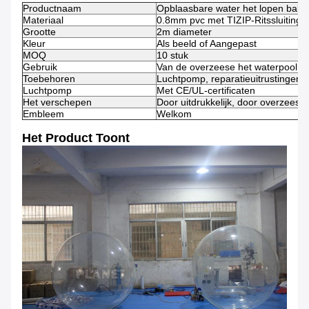
Productnaam
Opblaasbare water het lopen bal
Materiaal
0.8mm pvc met TIZIP-Ritssluiting
Grootte
2m diameter
Kleur
Als beeld of Aangepast
MOQ
10 stuk
Gebruik
Van de overzeese het waterpool me
Toebehoren
Luchtpomp, reparatieuitrustingen
Luchtpomp
Met CE/UL-certificaten
Het verschepen
Door uitdrukkelijk, door overzees, 
Embleem
Welkom
Het Product Toont