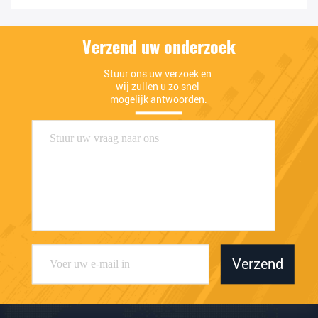
Verzend uw onderzoek
Stuur ons uw verzoek en 
wij zullen u zo snel 
mogelijk antwoorden.
Verzend