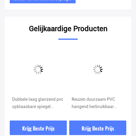
Gelijkaardige Producten
Dubbele laag glanzend pvc
Reuzen duurzaam PVC
Du
opblaasbare spiegel
hangend herbruikbaar
PV
re
basketbal voor
Grote rode glanzende bal
he
evenementen
voor decoratie
op
Krijg Beste Prijs
Krijg Beste Prijs
vo