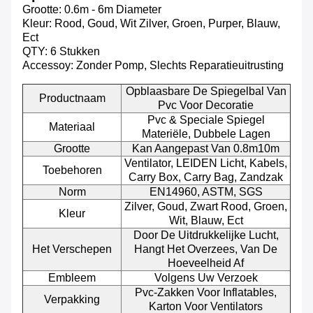
Grootte: 0.6m - 6m Diameter
Kleur: Rood, Goud, Wit Zilver, Groen, Purper, Blauw,
Ect
QTY: 6 Stukken
Accessoy: Zonder Pomp, Slechts Reparatieuitrusting
Opblaasbare De Spiegelbal Van
Productnaam
Pvc Voor Decoratie
Pvc & Speciale Spiegel
Materiaal
Materiële, Dubbele Lagen
Grootte
Kan Aangepast Van 0.8m10m
Ventilator, LEIDEN Licht, Kabels,
Toebehoren
Carry Box, Carry Bag, Zandzak
Norm
EN14960, ASTM, SGS
Zilver, Goud, Zwart Rood, Groen,
Kleur
Wit, Blauw, Ect
Door De Uitdrukkelijke Lucht,
Het Verschepen
Hangt Het Overzees, Van De
Hoeveelheid Af
Embleem
Volgens Uw Verzoek
Pvc-Zakken Voor Inflatables,
Verpakking
Karton Voor Ventilators