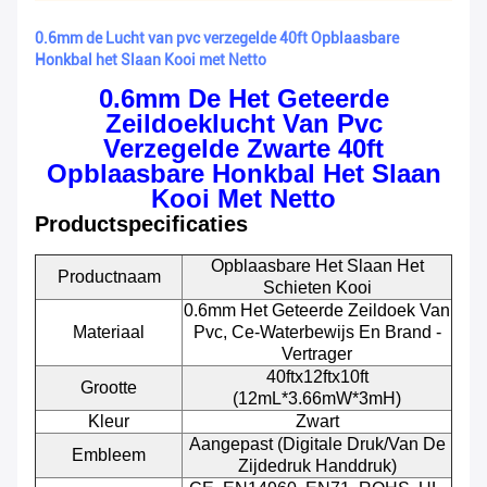
0.6mm de Lucht van pvc verzegelde 40ft Opblaasbare
Honkbal het Slaan Kooi met Netto
0.6mm De Het Geteerde
Zeildoeklucht Van Pvc
Verzegelde Zwarte 40ft
Opblaasbare Honkbal Het Slaan
Kooi Met Netto
Productspecificaties
Opblaasbare Het Slaan Het
Productnaam
Schieten Kooi
0.6mm Het Geteerde Zeildoek Van
Materiaal
Pvc, Ce-Waterbewijs En Brand -
Vertrager
40ftx12ftx10ft
Grootte
(12mL*3.66mW*3mH)
Kleur
Zwart
Aangepast (Digitale Druk/van De
Embleem
Zijdedruk Handdruk)