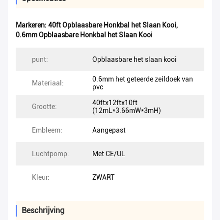
Markeren:
40ft Opblaasbare Honkbal het Slaan Kooi
,
0.6mm Opblaasbare Honkbal het Slaan Kooi
punt:
Opblaasbare het slaan kooi
0.6mm het geteerde zeildoek van
Materiaal:
pvc
40ftx12ftx10ft
Grootte:
(12mL*3.66mW*3mH)
Embleem:
Aangepast
Luchtpomp:
Met CE/UL
Kleur:
ZWART
Beschrijving