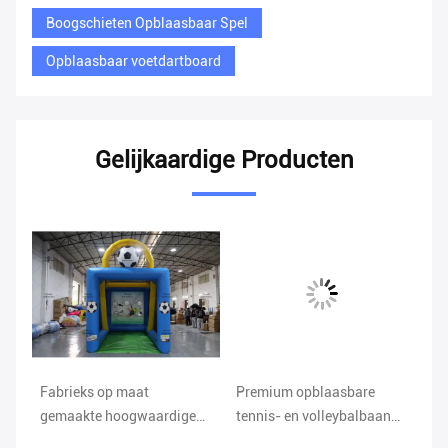
Boogschieten Opblaasbaar Spel
Opblaasbaar voetdartboard
Gelijkaardige Producten
Fabrieks op maat
Premium opblaasbare
Gi
are
gemaakte hoogwaardige
tennis- en volleybalbaan
Co
PVC opblaasbare
voor buitenspelen en
te