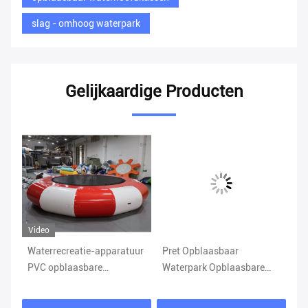
slag - omhoog waterpark
Gelijkaardige Producten
Video
Vi
Waterrecreatie-apparatuur
Pret Opblaasbaar
Gi
PVC opblaasbare
Waterpark Opblaasbare
dr
trampolines voor water
Watertoren Klimspel met
vo
n
Glijbaan
me