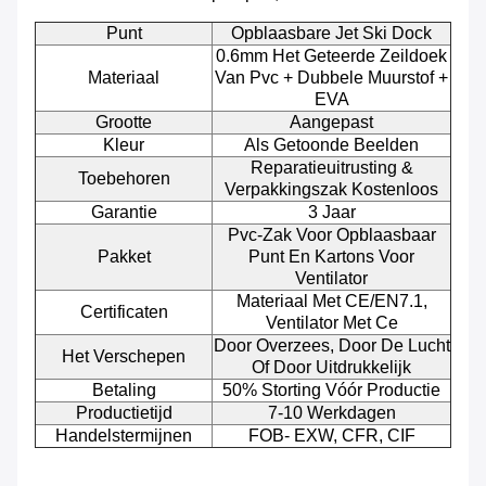
Punt
Opblaasbare Jet Ski Dock
0.6mm Het Geteerde Zeildoek
Materiaal
Van Pvc + Dubbele Muurstof +
EVA
Grootte
Aangepast
Kleur
Als Getoonde Beelden
Reparatieuitrusting &
Toebehoren
Verpakkingszak Kostenloos
Garantie
3 Jaar
Pvc-Zak Voor Opblaasbaar
Pakket
Punt En Kartons Voor
Ventilator
Materiaal Met CE/EN7.1,
Certificaten
Ventilator Met Ce
Door Overzees, Door De Lucht
Het Verschepen
Of Door Uitdrukkelijk
Betaling
50% Storting Vóór Productie
Productietijd
7-10 Werkdagen
Handelstermijnen
FOB- EXW, CFR, CIF