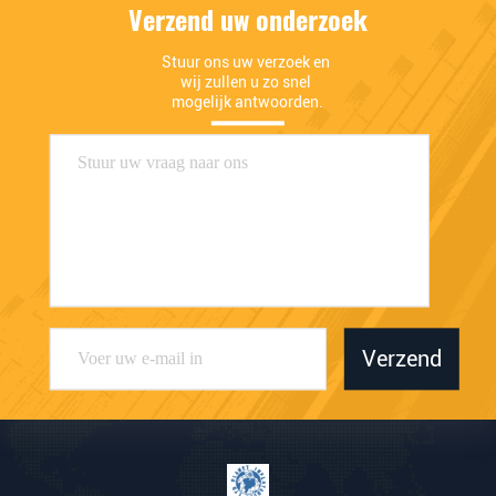
Verzend uw onderzoek
Stuur ons uw verzoek en 
wij zullen u zo snel 
mogelijk antwoorden.
Verzend