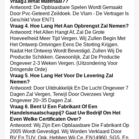
Vraag3.what Materiaal??
Antwoord: De Opblaasbare Spelen Wordt Gemaakt
Door Pvc-Geteerd Zeildoek. De Vlam - De Vertrager Is
Geschikt Voor EN71
Vraag 4. Hoe Lang Het Aan Opbrengst Zal Nemen?
Antwoord: Het Allen Hangt Af, Zal De Grote
Hoeveelheid Meer Tijd Vergen. Wij Zullen Begin Met
Het Ontwerp Ontvingen Eens De Storting Krijgen.
Nadat Het Ontwerp Wordt Bevestigd, Zullen Wij De
Productie Schikken. Gewoonlijk, Zal De Productie
Ongeveer 2-3 Weken Vergen. (Uitzondering Voor
Dringende Orde)
Vraag 5. Hoe Lang Het Voor De Levering Zal
Nemen?
Antwoord: Door Uitdrukkelijk En De Lucht Ongeveer 7
Dagen Zal Vergen, Terwijl Door Overzees Vergt
Ongeveer 20~35 Dagen Zal.
Vraag 6. Bent U Een Fabrikant Of Een
Handelsmaatschappij? Gaat Uw Bedrijf Om Het
Even Welke Certificaten Over?
Antwoord: Wij Zijn Een Opblaasbare Die Fabrikant Op
2005 Wordt Gevestigd. Wij Worden Verklaard Door
BV En TUV. Ook, Hebben Wij Ce, EN14960, SGS, En