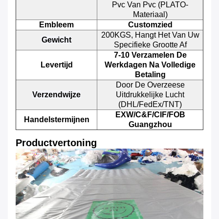
Pvc Van Pvc (PLATO-
Materiaal)
Embleem
Customzied
200KGS, Hangt Het Van Uw
Gewicht
Specifieke Grootte Af
7-10 Verzamelen De
Levertijd
Werkdagen Na Volledige
Betaling
Door De Overzeese
Verzendwijze
Uitdrukkelijke Lucht
(DHL/FedEx/TNT)
EXW/C&F/CIF/FOB
Handelstermijnen
Guangzhou
Productvertoning