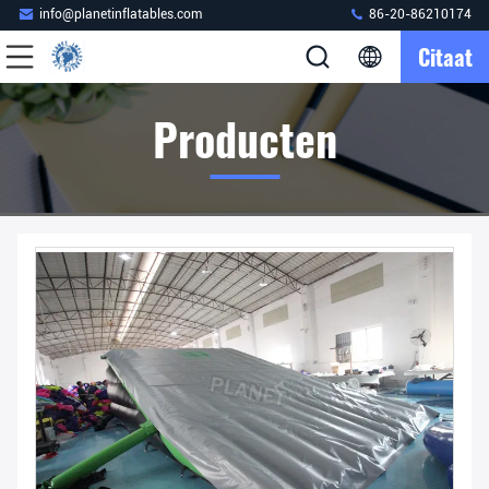
info@planetinflatables.com
86-20-86210174
Citaat
Producten