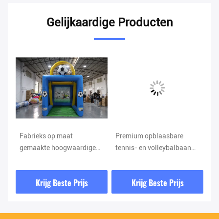
Gelijkaardige Producten
Fabrieks op maat
Premium opblaasbare
Gi
are
gemaakte hoogwaardige
tennis- en volleybalbaan
Co
PVC opblaasbare
voor buitenspelen en
te
voetbaldoel Gantry
feestjes
Krijg Beste Prijs
Krijg Beste Prijs
Competitie Game Booth
Eenvoudig op te zetten