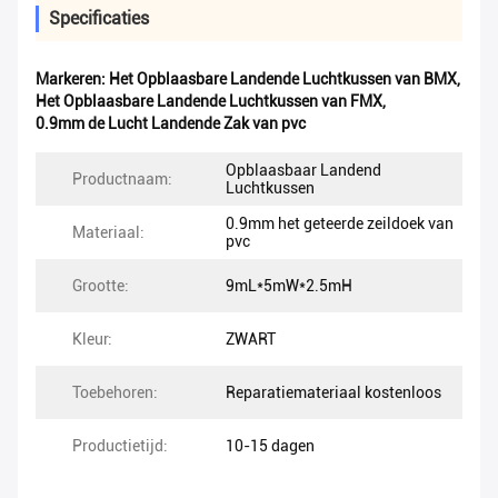
Specificaties
Markeren:
Het Opblaasbare Landende Luchtkussen van BMX
,
Het Opblaasbare Landende Luchtkussen van FMX
,
0.9mm de Lucht Landende Zak van pvc
Opblaasbaar Landend
Productnaam:
Luchtkussen
0.9mm het geteerde zeildoek van
Materiaal:
pvc
Grootte:
9mL*5mW*2.5mH
Kleur:
ZWART
Toebehoren:
Reparatiemateriaal kostenloos
Productietijd:
10-15 dagen