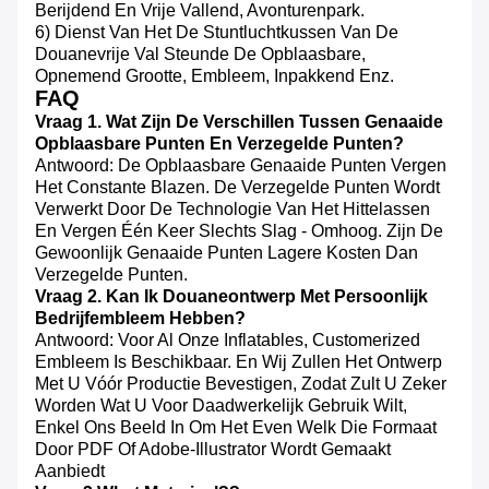
Berijdend En Vrije Vallend, Avonturenpark.
6) Dienst Van Het De Stuntluchtkussen Van De
Douanevrije Val Steunde De Opblaasbare,
Opnemend Grootte, Embleem, Inpakkend Enz.
FAQ
Vraag 1. Wat Zijn De Verschillen Tussen Genaaide
Opblaasbare Punten En Verzegelde Punten?
Antwoord: De Opblaasbare Genaaide Punten Vergen
Het Constante Blazen. De Verzegelde Punten Wordt
Verwerkt Door De Technologie Van Het Hittelassen
En Vergen Één Keer Slechts Slag - Omhoog. Zijn De
Gewoonlijk Genaaide Punten Lagere Kosten Dan
Verzegelde Punten.
Vraag 2. Kan Ik Douaneontwerp Met Persoonlijk
Bedrijfembleem Hebben?
Antwoord: Voor Al Onze Inflatables, Customerized
Embleem Is Beschikbaar. En Wij Zullen Het Ontwerp
Met U Vóór Productie Bevestigen, Zodat Zult U Zeker
Worden Wat U Voor Daadwerkelijk Gebruik Wilt,
Enkel Ons Beeld In Om Het Even Welk Die Formaat
Door PDF Of Adobe-Illustrator Wordt Gemaakt
Aanbiedt