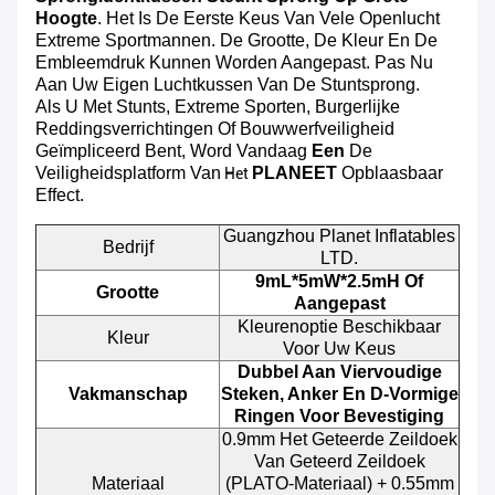
Hoogte
. Het Is De Eerste Keus Van Vele Openlucht
Extreme Sportmannen. De Grootte, De Kleur En De
Embleemdruk Kunnen Worden Aangepast. Pas Nu
Aan Uw Eigen Luchtkussen Van De Stuntsprong.
Als U Met Stunts, Extreme Sporten, Burgerlijke
Reddingsverrichtingen Of Bouwwerfveiligheid
Geïmpliceerd Bent, Word Vandaag
Een
De
Veiligheidsplatform Van
PLANEET
Opblaasbaar
Het
Effect.
Guangzhou Planet Inflatables
Bedrijf
LTD.
9mL*5mW*2.5mH Of
Grootte
Aangepast
Kleurenoptie Beschikbaar
Kleur
Voor Uw Keus
Dubbel Aan Viervoudige
Vakmanschap
Steken, Anker En D-Vormige
Ringen Voor Bevestiging
0.9mm Het Geteerde Zeildoek
Van Geteerd Zeildoek
Materiaal
(PLATO-Materiaal) + 0.55mm