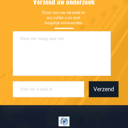
Verzend uw onderzoek
Stuur ons uw verzoek en 
wij zullen u zo snel 
mogelijk antwoorden.
Verzend