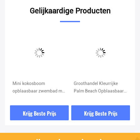
Gelijkaardige Producten
Mini kokosboom
Groothandel Kleurrijke
Co
eel
opblaasbaar zwembad met
Palm Beach Opblaasbaar
pa
glijbaan voor achtertuin
Speeltuin Glijbaan met
wa
feest
Zwembad voor Plezier
ri
Krijg Beste Prijs
Krijg Beste Prijs
vo
ev