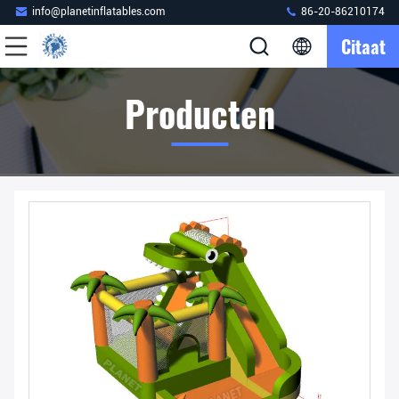
info@planetinflatables.com
86-20-86210174
Citaat
Producten