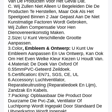
Van De Producten Voor Het Geval Dat.
C. Wij Zullen Niet Alleen U Begeleiden Die De
Producten Te Herstellen, Maar Ook Als Het
Speelgoed Binnen 2 Jaar Gepast Aan De Niet
Kunstmatige Factoren Wordt Gebroken,
Wij Zullen Compensatie Voor Hen
Dienovereenkomstig Maken.
2.Size
:
U Kunt Verschillende Grootte
Aanpassen.
3.Color
, Embleem & Ontwerp:
U Kunt Uw
Embleem Aanpassen En Uw Ontwerp, Kan Ook
Om Het Even Welke Kleur Kiezen U Houdt Van.
4.Material
:
De Doek Van Oxford Of
0.55mmPVC-
Geteerd Zeildoek.
5.Certification
:
EN71, SGS, CE, UL
6.Accessory
:
Luchtventilator,
Reparatieuitrusting (reparatiedoek En Lijm),
Zandzak En Kabels.
7.Packing
:
Opblaasbaar Die Product Door
Duurzame Die Pvc-Zak, Ventilator Of
Luchtpomp Wordt Ingepakt Door Standaard De
Uitvoerkarton Wordt Ingepakt.