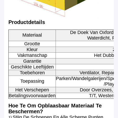
Productdetails
De Doek Van Oxford O
Materiaal
Waterdicht, Fi
Grootte
2
Kleur
Zo
Vakmanschap
Het Dubbel
Garantie
Geschikte Leeftijden
1
Toebehoren
Ventilator, Repara
Parken/wandelgalerijen/spee
Toepassing
/playg
Het Verschepen
Door Overzees, Do
Betalingsvoorwaarden
T/T, Western
Hoe Te Om Opblaasbaar Materiaal Te
Beschermen?
Stijg De Schoenen En Alle Scherpe Punten
1)