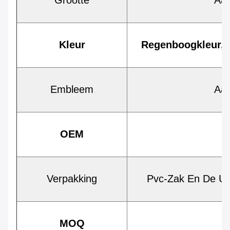
Grootte
Aa
Kleur
Regenboogkleur, 
Embleem
Aa
OEM
Verpakking
Pvc-Zak En De Ui
MOQ
1