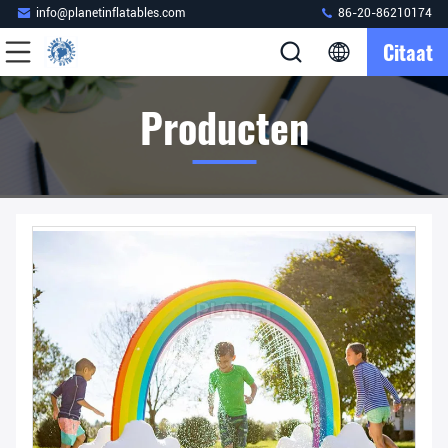
info@planetinflatables.com
86-20-86210174
Citaat
Producten