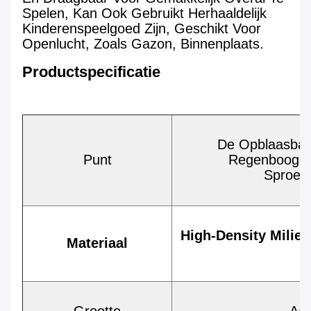
Spelen, Kan Ook Gebruikt Herhaaldelijk
Kinderenspeelgoed Zijn, Geschikt Voor
Openlucht, Zoals Gazon, Binnenplaats.
Productspecificatie
De Opblaasbare
Punt
Regenboogbo
Sproei
High-Density Milieu
Materiaal