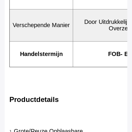
Door Uitdrukkelijk
Verschepende Manier
Overzees
Handelstermijn
FOB- EX
Productdetails
Grote/Reuze Opblaasbare 
1. 