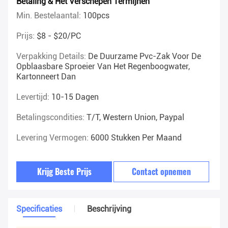
Betaling & Het Verschepen Termijnen
Min. Bestelaantal:
100pcs
Prijs:
$8 - $20/PC
Verpakking Details:
De Duurzame Pvc-Zak Voor De
Opblaasbare Sproeier Van Het Regenboogwater,
Kartonneert Dan
Levertijd:
10-15 Dagen
Betalingscondities:
T/T, Western Union, Paypal
Levering Vermogen:
6000 Stukken Per Maand
Krijg Beste Prijs
Contact opnemen
Specificaties
Beschrijving