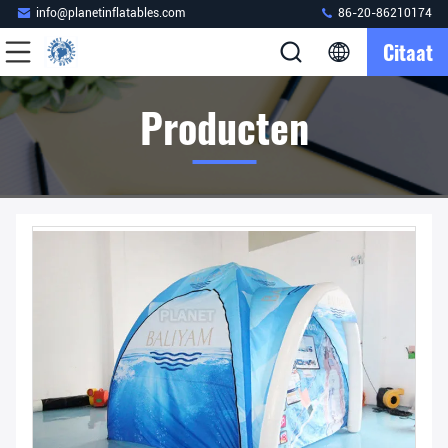
info@planetinflatables.com
86-20-86210174
Citaat
Producten