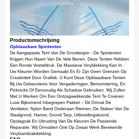
Productomschrijving
Opblaasbare Spintenten
De Aangepaste Tent Van De Groottespin - De Spintenten
Krijgen Hun Naam Van De Vele Benen. Deze Tenten Hebben
Een Ronde Voetafdruk. De Massieve Vinyldekking Kan In
Uw Kleuren Worden Gemaakt En Er Zijn Geen Grenzen Op
Creativiteit Door Grafiek. U Kunt Deze Opblaasbare Tenten
Bij Uw Gebeurtenis Voor Vergaderingen, Bemonstering, En
Picknicks Of Eenvoudig Als Schaduw Gebruiken. Wij Zullen
Met U Werken Om Een Ontzagwekkende Tent Te Creëren.
Luxe Bijkomend Inbegrepen Pakket – Dit Omvat De
Ventilator, Nylon Band Onderaan Riemen, De Staken Van De
Staalgrond, Hamer, Grond Tarp, Uitbreidingskoord,
Opslagzak En Uitrusting Van De Kleuren De Passende
Reparatie. Wij Omvatten Ook Op Zwaar Werk Berekende
Vinylzandzakdekking.