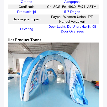
Grootte
Aangepast
Certificatie
Ce, SGS, En14960, En71, ASTM.
Productietijd
5-7 Dagen
Paypal, Western Union, T/T,
Betalingstermijnen
Handel Verzekert
Door Lucht, De Uitdrukkelijk, Of
Levering
Door Overzees
Het Product Toont