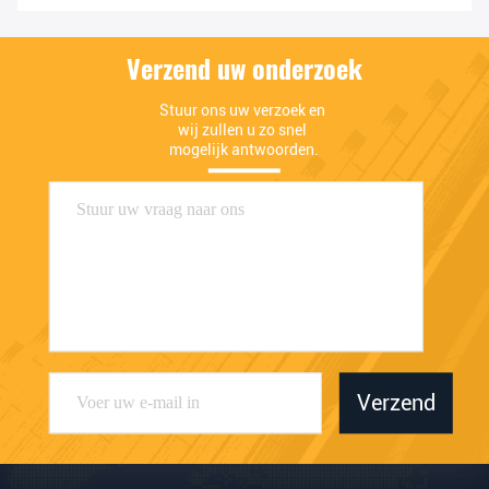
Verzend uw onderzoek
Stuur ons uw verzoek en 
wij zullen u zo snel 
mogelijk antwoorden.
Verzend