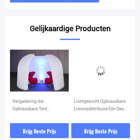
Gelijkaardige Producten
Vergadering die
Lichtgewicht Opblaasbare
Or
t
Opblaasbare Tent
Limonadetribune Één Deur
Op
nt
Geprogrammeerde
en Één Vensterspanwijdte
Dr
Veranderings bij
Met lange levensuur
St
Krijg Beste Prijs
Krijg Beste Prijs
tussenpozen Kleuren
Om
adverteren