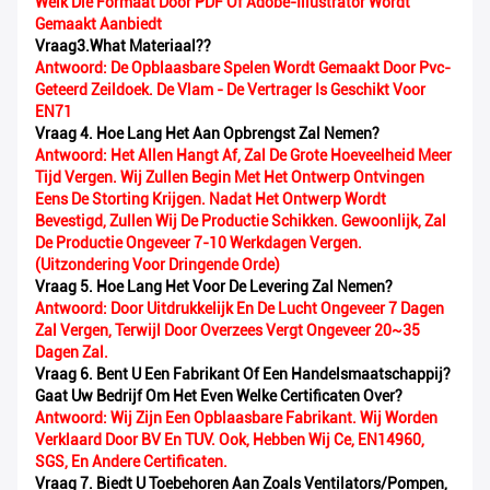
Welk Die Formaat Door PDF Of Adobe-Illustrator Wordt
Gemaakt Aanbiedt
Vraag3.what Materiaal?
?
Antwoord: De Opblaasbare Spelen Wordt Gemaakt Door Pvc-
Geteerd Zeildoek. De Vlam - De Vertrager Is Geschikt Voor
EN71
Vraag 4. Hoe Lang Het Aan Opbrengst Zal Nemen?
Antwoord: Het Allen Hangt Af, Zal De Grote Hoeveelheid Meer
Tijd Vergen. Wij Zullen Begin Met Het Ontwerp Ontvingen
Eens De Storting Krijgen. Nadat Het Ontwerp Wordt
Bevestigd, Zullen Wij De Productie Schikken. Gewoonlijk, Zal
De Productie Ongeveer 7-10 Werkdagen Vergen.
(Uitzondering Voor Dringende Orde)
Vraag 5. Hoe Lang Het Voor De Levering Zal Nemen?
Antwoord: Door Uitdrukkelijk En De Lucht Ongeveer 7 Dagen
Zal Vergen, Terwijl Door Overzees Vergt Ongeveer 20~35
Dagen Zal.
Vraag 6. Bent U Een Fabrikant Of Een Handelsmaatschappij?
Gaat Uw Bedrijf Om Het Even Welke Certificaten Over?
Antwoord: Wij Zijn Een Opblaasbare Fabrikant. Wij Worden
Verklaard Door BV En TUV. Ook, Hebben Wij Ce, EN14960,
SGS, En Andere Certificaten.
Vraag 7. Biedt U Toebehoren Aan Zoals Ventilators/pompen,