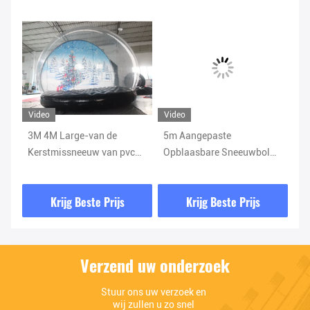
Video
Video
Vi
3M 4M Large-van de
5m Aangepaste
Ke
Kerstmissneeuw van pvc
Opblaasbare Sneeuwbol
re
van de de Bol Opblaasbare
voor
he
Sneeuw van de de Bolbal
Partij/Gebeurtenis/Bevordering
Vi
Krijg Beste Prijs
Krijg Beste Prijs
de Fotocabine
Sn
Verzend uw onderzoek
Stuur ons uw verzoek en 
wij zullen u zo snel 