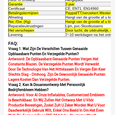
Garantie
3 jaar
Certificaat
CE, EN71, EN14960
Betalingstermijnen
Paypal/TT/verzekert Western 
Afmeting
Hangt van de grootte af u kies
Nw. /Gw. (Kg)
Hangt van de grootte af u kies
Reparatieuitrustingen
Lijm, pvc-Stootkussens
Het verschepen
Door lucht, de uitdrukkelijk, d
Levering
7~10 werkdagen na het ontvan
FAQ:
Vraag 1. Wat Zijn De Verschillen Tussen Genaaide
Opblaasbare Punten En Verzegelde Punten?
Antwoord: De Opblaasbare Genaaide Punten Vergen Het
Constante Blazen. De Verzegelde Punten Wordt Verwerkt
Door De Technologie Van Het Hittelassen En Vergen Één Keer
Slechts Slag - Omhoog. Zijn De Gewoonlijk Genaaide Punten
Lagere Kosten Dan Verzegelde Punten.
Vraag 2. Kan Ik Douaneontwerp Met Persoonlijk
Bedrijfembleem Hebben?
Antwoord: Voor Al Onze Inflatables, Customerized Embleem
Is Beschikbaar. En Wij Zullen Het Ontwerp Met U Vóór
Productie Bevestigen, Zodat Zult U Zeker Worden Wat U Voor
Daadwerkelijk Gebruik Wilt, Enkel Ons Beeld In Om Het Even