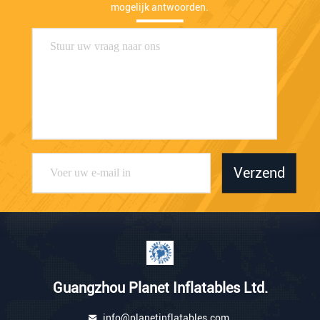
mogelijk antwoorden.
Verzend
Guangzhou Planet Inflatables Ltd.
info@planetinflatables.com