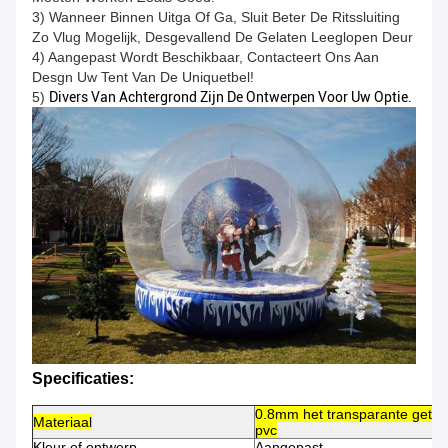
3) Wanneer Binnen Uitga Of Ga, Sluit Beter De Ritssluiting
Zo Vlug Mogelijk, Desgevallend De Gelaten Leeglopen Deur
4) Aangepast Wordt Beschikbaar, Contacteert Ons Aan
Desgn Uw Tent Van De Uniquetbel!
5)
Divers Van Achtergrond Zijn De Ontwerpen Voor Uw Optie.
Specificaties:
0.8mm het transparante getee
Materiaal
pvc
Kleur of ontwerp
Aangepast