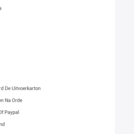
a
d De Uitvoerkarton
en Na Orde
Of Paypal
nd