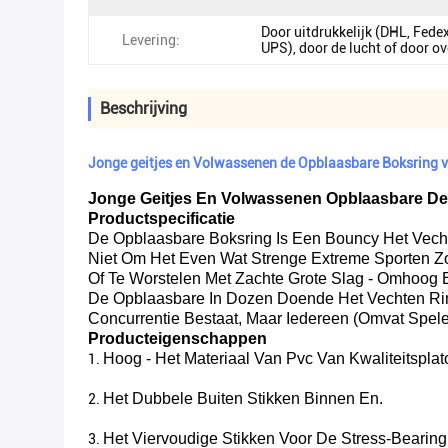
Door uitdrukkelijk (DHL, Fede
Levering:
UPS), door de lucht of door o
Beschrijving
Jonge geitjes en Volwassenen de Opblaasbare Boksring v
Jonge Geitjes En Volwassenen Opblaasbare De
Productspecificatie
De Opblaasbare Boksring Is Een Bouncy Het Vech
Niet Om Het Even Wat Strenge Extreme Sporten Zo
Of Te Worstelen Met Zachte Grote Slag - Omhoog
De Opblaasbare In Dozen Doende Het Vechten Rin
Concurrentie Bestaat, Maar Iedereen (omvat Spel
Producteigenschappen
Hoog - Het Materiaal Van Pvc Van Kwaliteitsplat
1.
Het Dubbele Buiten Stikken Binnen En.
2.
Het Viervoudige Stikken Voor De Stress-Bearin
3.