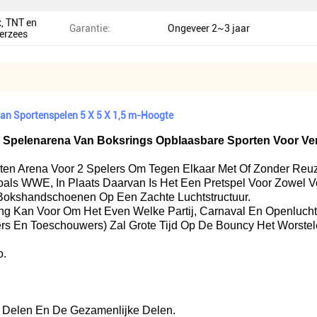
x, TNT en
Garantie:
Ongeveer 2~3 jaar
verzees
an Sportenspelen 5 X 5 X 1,5 m-Hoogte
 Spelenarena Van Boksrings Opblaasbare Sporten Voor V
ten Arena Voor 2 Spelers Om Tegen Elkaar Met Of Zonder Reu
als WWE, In Plaats Daarvan Is Het Een Pretspel Voor Zowel V
 Bokshandschoenen Op Een Zachte Luchtstructuur.
g Kan Voor Om Het Even Welke Partij, Carnaval En Openluchtg
ers En Toeschouwers) Zal Grote Tijd Op De Bouncy Het Worste
o.
g Delen En De Gezamenlijke Delen.