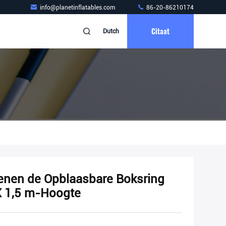
info@planetinflatables.com
86-20-86210174
Citaat
Dutch
enen de Opblaasbare Boksring
X 1,5 m-Hoogte