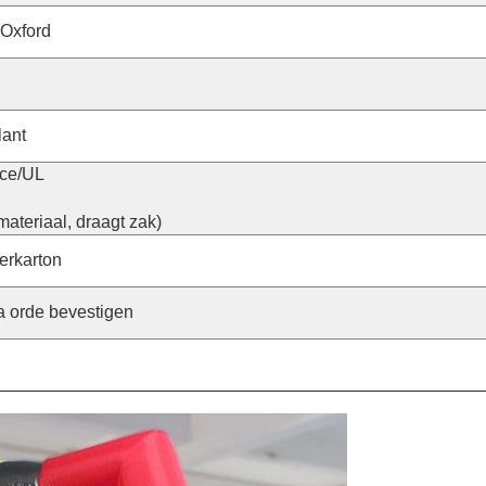
 Oxford
lant
kce/UL
materiaal, draagt zak)
erkarton
 orde bevestigen