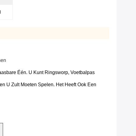
l
nen
aasbare Één. U Kunt Ringsworp, Voetbalpas
gen U Zult Moeten Spelen. Het Heeft Ook Een