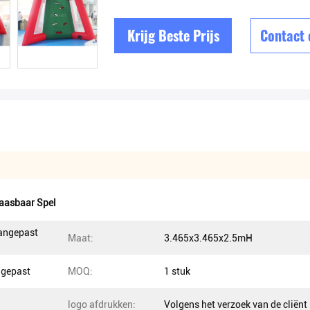
Krijg Beste Prijs
Contact
aasbaar Spel
aangepast
Maat:
3.465x3.465x2.5mH
ngepast
MOQ:
1 stuk
logo afdrukken:
Volgens het verzoek van de cliënt