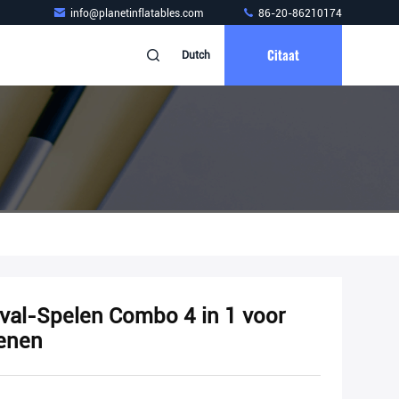
info@planetinflatables.com
86-20-86210174
Citaat
Dutch
val-Spelen Combo 4 in 1 voor
senen