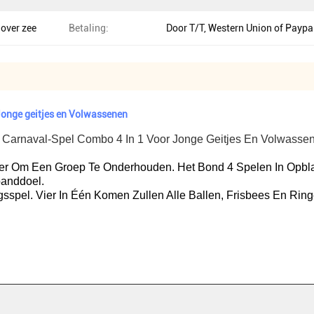
 over zee
Betaling:
Door T/T, Western Union of Paypa
Jonge geitjes en Volwassenen
 Carnaval-Spel Combo 4 In 1 Voor Jonge Geitjes En Volwasse
nier Om Een Groep Te Onderhouden. Het Bond 4 Spelen In Opbl
banddoel.
gsspel. Vier In Één Komen Zullen Alle Ballen, Frisbees En Rin