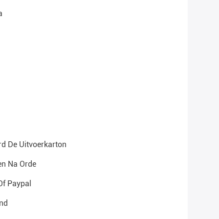
a
d De Uitvoerkarton
en Na Orde
Of Paypal
nd