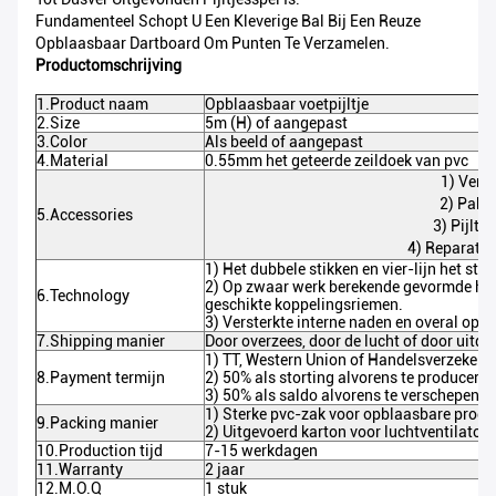
Fundamenteel Schopt U Een Kleverige Bal Bij Een Reuze
Opblaasbaar Dartboard Om Punten Te Verzamelen.
Productomschrijving
1.Product naam
Opblaasbaar voetpijltje
2.Size
5m (H) of aangepast
3.Color
Als beeld of aangepast
4.Material
0.55mm het geteerde zeildoek van pvc
1) Venti
2) Pakk
5.Accessories
3) Pijltj
4) Reparatie
1) Het dubbele stikken en vier-lijn het stik
2) Op zwaar werk berekende gevormde han
6.Technology
geschikte koppelingsriemen.
3) Versterkte interne naden en overal opge
7.Shipping manier
Door overzees, door de lucht of door uitdru
1) TT, Western Union of Handelsverzekerin
8.Payment termijn
2) 50% als storting alvorens te produceren
3) 50% als saldo alvorens te verschepen
1) Sterke pvc-zak voor opblaasbare produ
9.Packing manier
2) Uitgevoerd karton voor luchtventilator
10.Production tijd
7-15 werkdagen
11.Warranty
2 jaar
12.M.O.Q
1 stuk