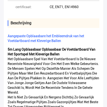
certificaat:
CE, EN71, EN14960
Beschrijving
Aangepaste Opblaasbare het Embleemdruk van het
Voetdartboard met Kleverige Ballen
5m Lang Opblaasbaar Opblaasbaar De Voetdartboard Van
Het Sportspel Met Kleverige Ballen
Het Opblaasbare Spel Van Het Voetdartboard Is De Nieuwe
Recentste Nieuwigheid Voor Om Het Even Welke Gebeurtenis.
De Mensen Spelen Het Op Dezelfde Manier Als Schepen De
Pijltjes Maar Met Een Reuzedartboard En Voetbalpijltjes Die
Aan De Pijltjes Plakken In. Aangezien Het Voor Alle Leeftijden
Van Jonge Jonge Geitjes Aan De Oudste Volwassene
Geschikt Is, Wordt Het De Recentste Tendens In De Gehele
Wereld.
Het Is Niet Zo Gevaarlijk En Nergens Dichtbij Zo Gevaarlijk
Zoals Regelmatige Pijltjes Zoals Gazonpijltjes Wat Het Beste
Tot Dusver Uitgevonden Pijltjesspel Is.