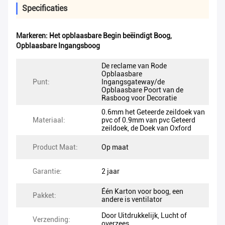
Specificaties
Markeren:
Het opblaasbare Begin beëindigt Boog
,
Opblaasbare Ingangsboog
De reclame van Rode
Opblaasbare
Punt:
Ingangsgateway/de
Opblaasbare Poort van de
Rasboog voor Decoratie
0.6mm het Geteerde zeildoek van
Materiaal:
pvc of 0.9mm van pvc Geteerd
zeildoek, de Doek van Oxford
Product Maat:
Op maat
Garantie:
2 jaar
Één Karton voor boog, een
Pakket:
andere is ventilator
Door Uitdrukkelijk, Lucht of
Verzending:
overzees