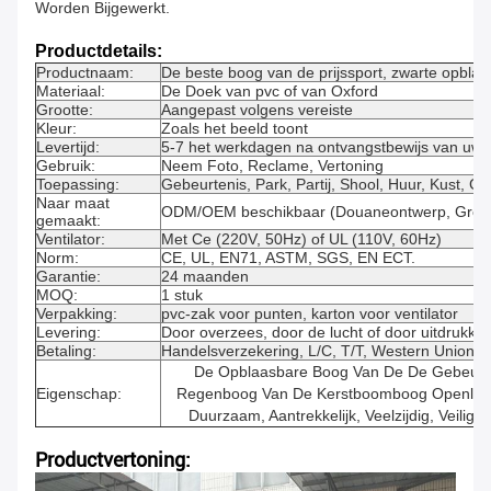
Worden Bijgewerkt.
Productdetails:
Productnaam:
De beste boog van de prijssport, zwarte opbla
Materiaal:
De Doek van pvc of van Oxford
Grootte:
Aangepast volgens vereiste
Kleur:
Zoals het beeld toont
Levertijd:
5-7 het werkdagen na ontvangstbewijs van uw s
Gebruik:
Neem Foto, Reclame, Vertoning
Toepassing:
Gebeurtenis, Park, Partij, Shool, Huur, Kust, Ge
Naar maat
ODM/OEM beschikbaar (Douaneontwerp, Groott
gemaakt:
Ventilator:
Met Ce (220V, 50Hz) of UL (110V, 60Hz)
Norm:
CE, UL, EN71, ASTM, SGS, EN ECT.
Garantie:
24 maanden
MOQ:
1 stuk
Verpakking:
pvc-zak voor punten, karton voor ventilator
Levering:
Door overzees, door de lucht of door uitdrukkeli
Betaling:
Handelsverzekering, L/C, T/T, Western Union
De Opblaasbare Boog Van De De Gebeurt
Eigenschap:
Regenboog Van De Kerstboomboog Openluch
Duurzaam, Aantrekkelijk, Veelzijdig, Veilig 
Productvertoning: