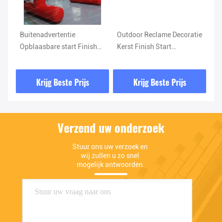
Buitenadvertentie
Outdoor Reclame Decoratie
Gr
Opblaasbare start Finish
Kerst Finish Start
op
Poort bogen Inleiding
Opblaasbare
op
Marathon Doelwedstrijd
toegangsboog Met logo
in
Krijg Beste Prijs
Krijg Beste Prijs
Opblaasbare boog
de
Verzend uw onderzoek
Stuur ons uw verzoek en 
wij zullen u zo snel 
mogelijk antwoorden.