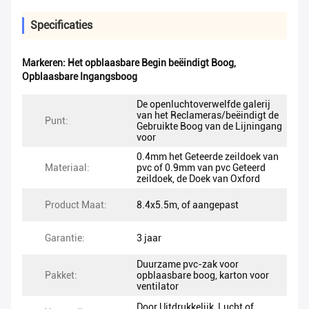
Specificaties
Markeren:
Het opblaasbare Begin beëindigt Boog
,
Opblaasbare Ingangsboog
De openluchtoverwelfde galerij
van het Reclameras/beëindigt de
Punt:
Gebruikte Boog van de Lijningang
voor
0.4mm het Geteerde zeildoek van
Materiaal:
pvc of 0.9mm van pvc Geteerd
zeildoek, de Doek van Oxford
Product Maat:
8.4x5.5m, of aangepast
Garantie:
3 jaar
Duurzame pvc-zak voor
Pakket:
opblaasbare boog, karton voor
ventilator
Door Uitdrukkelijk, Lucht of