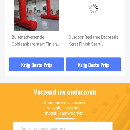
Buitenadvertentie
Outdoor Reclame Decoratie
Gr
Opblaasbare start Finish
Kerst Finish Start
op
Poort bogen Inleiding
Opblaasbare
op
Marathon Doelwedstrijd
toegangsboog Met logo
in
Krijg Beste Prijs
Krijg Beste Prijs
Opblaasbare boog
de
Verzend uw onderzoek
Stuur ons uw verzoek en 
wij zullen u zo snel 
mogelijk antwoorden.