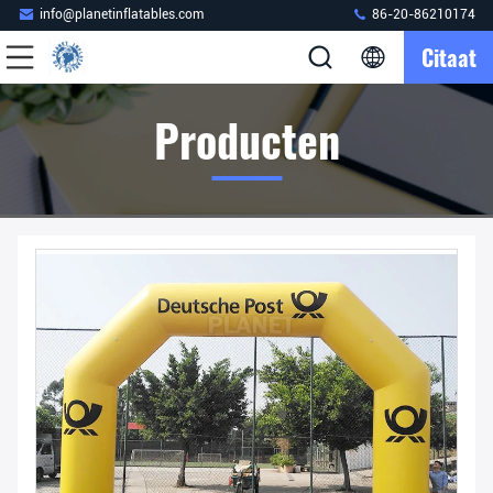
info@planetinflatables.com
86-20-86210174
Citaat
Producten