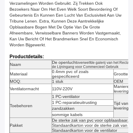
Verzamelingen Worden Gebruikt. Zij Trekken Ook
Bezoekers Naar Om Het Even Welk Soort Bevordering Of
Gebeurtenis En Kunnen Een Lucht Van Exclusiviteit Aan Uw
Tribune Lenen. Extra, Kunnen Deze Aantrekkelijke
Opblaasbare Bogen Met
De Optie Van De Grote
Afneembare, Verwisselbare Banners Worden Vastgemaakt,
Kan Uw Bericht Of Het Brandmerken Snel En Economisch
Worden Bijgewerkt.
Productdetails:
De openlucht
overwelfde galerij van het Recla
Naam
de Lijningang voor Commercieel Gebruik
0.4mm pvc of zoals
Materiaal
Grootte
gespecificeerd
MOQ:
1 stuk
OEM
Manieren
Ventilatormacht
110V-220V
levering
1 PC-ventilator
1 PC-reparatieuitrusting
Tijd van
Toebehoren
levering
zandzakken
sommige kabels
De sterke zak van pvc voor opblaasbaar.
Pakket
Standaardkarton voor de sterke zak van ve
Standaardkarton voor de ventilator