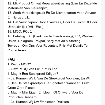
12. Elk Product Omvat Reparatieuitrusting (lijm En Dezelfde
Materialen Van Kleurenpvc).
13. Sterk Verpakkingszak En De Uitvoerkarton Voor Vervoer
En Hergebruik.
14. Het Verschepen: Door Overzees, Door De Lucht Of Door
Uitdrukkelijk (DHL, Enz.)
15. MOQ: PCs 1
16. Betaling: T/T (bankdirecte Overboeking), L/C, Western
Union, Geldgram, Paypal, Borg Met 30%-Storting.
Tevreden Om Ons Voor Recentste Prijs Met Details Te
Contacteren
FAQ
1.
Wat Is MOQ?
-- Onze MOQ Van Elk Punt Is 1pc.
2.
Mag Ik Een Steekproef Krijgen?
-- Ja, Kunnen Wij U Van De Steekproef Voorzien, En Wij
Zullen De Steekproefprijs Terugbetalen Wanneer U Uw
Grote Orde Plaatst.
3.
Mag Ik Mijn Eigen Embleem Of Ontwerp Voor De
Producten Hebben?
-- Ja, Kunnen Wij Uw Emblemen Drukken