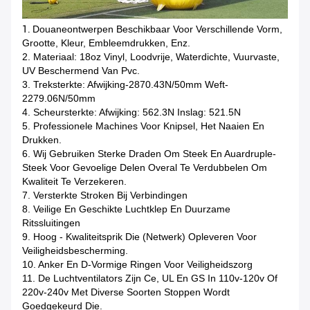
1.
Douaneontwerpen Beschikbaar Voor Verschillende Vorm,
Grootte, Kleur, Embleemdrukken, Enz.
2. Materiaal: 18oz Vinyl, Loodvrije, Waterdichte, Vuurvaste,
UV Beschermend Van Pvc.
3. Treksterkte: Afwijking-2870.43N/50mm Weft-
2279.06N/50mm
4. Scheursterkte: Afwijking: 562.3N Inslag: 521.5N
5. Professionele Machines Voor Knipsel, Het Naaien En
Drukken.
6. Wij Gebruiken Sterke Draden Om Steek En Auardruple-
Steek Voor Gevoelige Delen Overal Te Verdubbelen Om
Kwaliteit Te Verzekeren.
7. Versterkte Stroken Bij Verbindingen
8. Veilige En Geschikte Luchtklep En Duurzame
Ritssluitingen
9. Hoog - Kwaliteitsprik Die (netwerk) Opleveren Voor
Veiligheidsbescherming.
10. Anker En D-Vormige Ringen Voor Veiligheidszorg
11. De Luchtventilators Zijn Ce, UL En GS In 110v-120v Of
220v-240v Met Diverse Soorten Stoppen Wordt
Goedgekeurd Die.