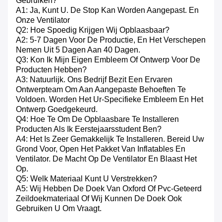
Gebruiken?
A1: Ja, Kunt U. De Stop Kan Worden Aangepast. En
Onze Ventilator
Q2: Hoe Spoedig Krijgen Wij Opblaasbaar?
A2: 5-7 Dagen Voor De Productie, En Het Verschepen
Nemen Uit 5 Dagen Aan 40 Dagen.
Q3: Kon Ik Mijn Eigen Embleem Of Ontwerp Voor De
Producten Hebben?
A3: Natuurlijk. Ons Bedrijf Bezit Een Ervaren
Ontwerpteam Om Aan Aangepaste Behoeften Te
Voldoen. Worden Het Ur-Specifieke Embleem En Het
Ontwerp Goedgekeurd.
Q4: Hoe Te Om De Opblaasbare Te Installeren
Producten Als Ik Eerstejaarsstudent Ben?
A4: Het Is Zeer Gemakkelijk Te Installeren. Bereid Uw
Grond Voor, Open Het Pakket Van Inflatables En
Ventilator. De Macht Op De Ventilator En Blaast Het
Op.
Q5: Welk Materiaal Kunt U Verstrekken?
A5: Wij Hebben De Doek Van Oxford Of Pvc-Geteerd
Zeildoekmateriaal Of Wij Kunnen De Doek Ook
Gebruiken U Om Vraagt.