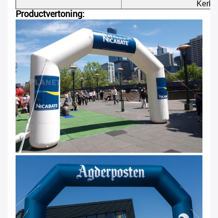
Kerk, 
Productvertoning: