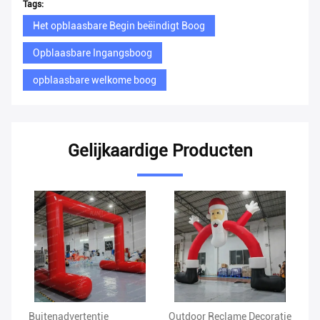
Tags:
Het opblaasbare Begin beëindigt Boog
Opblaasbare Ingangsboog
opblaasbare welkome boog
Gelijkaardige Producten
Buitenadvertentie
Outdoor Reclame Decoratie
Gr