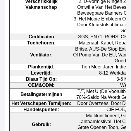
Verschrikkelijk
2, D-Vormige Ringen Zijn
Vakmanschap
Omwille Van Het Bevesti
Beweegbare Banners Op
3, Het Mooie Embleem Of 
Door Kleurstof
Sublimatie 
Gedr
Certificaten
SGS, EN71, ROHS, CE/U
Toebehoren:
Materiaal, Kabel, Repara
Britse, AUS-De Stop Extern
Ventilator:
Of Pomp Van De EU, Van De
Goedge
Plankentijd:
Tien Meer Jaren Indie
Levertijd:
8-12 Werkdagen
Blaas Tijd Op:
3-5 Mi
OEM&ODM:
Wel
T/T, Met U (de Vooruitbet
Betalingstermijnen
70%-Saldo Na Wordt Geëi
Het Verschepen Termijnen:
Door Overzees, Door De Lu
Handelspunten:
CIF FOB, 
Multifunctioneel, Ges
Lantaarnfestival, Het Co
Gebruik:
Grote Openen Toon, Gebeur