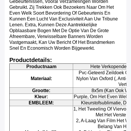
Gebeurtenissen, Vooral Verzamelingen Worden
Gebruikt. Zij Trekken Ook Bezoekers Naar Om Het
Even Welk Soort Bevordering Of Gebeurtenis En
Kunnen Een Lucht Van Exclusiviteit Aan Uw Tribune
Lenen. Extra, Kunnen Deze Aantrekkelijke
Opblaasbare Bogen Met
De Optie Van De Grote
Afneembare, Verwisselbare Banners Worden
Vastgemaakt, Kan Uw Bericht Of Het Brandmerken
Snel En Economisch Worden Bijgewerkt.
Productdetails:
Productnaam
Hete Verkopende 
Pvc-Geteerd Zeildoek Of 
Materiaal:
Nylon Van Oxford (, Anti-
Vertra
Grootte:
8x5m (kan Ook Wo
Kleur:
Purple, Om Het Even Welke
EMBLEEM:
Kleurstofsublimatie, Dig
1, Het Tweeling Of Viervoud
Met Het Verster
2, A-Laag Van Film Het W
Belang Van Het