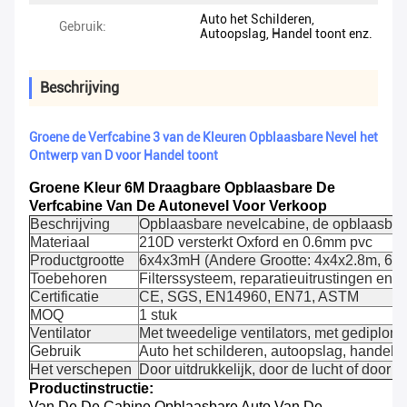
Auto het Schilderen,
Gebruik:
Autoopslag, Handel toont enz.
Beschrijving
Groene de Verfcabine 3 van de Kleuren Opblaasbare Nevel het
Ontwerp van D voor Handel toont
Groene Kleur 6M Draagbare Opblaasbare De
Verfcabine Van De Autonevel Voor Verkoop
Beschrijving
Opblaasbare nevelcabine, de opblaasbare
Materiaal
210D versterkt Oxford en 0.6mm pvc
Productgrootte
6x4x3mH (Andere Grootte: 4x4x2.8m, 6x
Toebehoren
Filterssysteem, reparatieuitrustingen en 
Certificatie
CE, SGS, EN14960, EN71, ASTM
MOQ
1 stuk
Ventilator
Met tweedelige ventilators, met gediplo
Gebruik
Auto het schilderen, autoopslag, handel t
Het verschepen
Door uitdrukkelijk, door de lucht of door 
Productinstructie:
Van De De Cabine Opblaasbare Auto Van De