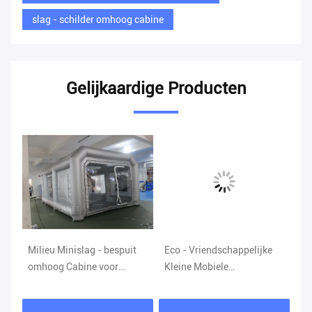
slag - schilder omhoog cabine
Gelijkaardige Producten
an
Milieu Minislag - bespuit
Eco - Vriendschappelijke
Op
van
omhoog Cabine voor
Kleine Mobiele
Ne
Autodekking/Automobielverfcabine
Opblaasbare Nevelcabine
va
Gemakkelijk om Ce UL
Ve