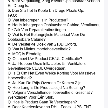
5. Vóór Verpakking, Zorg Ervoor Opblaasbaar Schoon
En Droog Is.
6. Dan Sla Het In Koele En Droge Plaats Op.
FAQ:
Q: Wat Inbegrepen Is In Producten?
A: Het Is Inbegrepen Opblaasbare Cabine, Ventilators,
De Zak Van Reparatieuitrustingen.
Q: Wat Is Het Belangrijkste Materiaal Voor De
Opblaasbare Cabine?
A: De Versterkte Doek Van 210D Oxford.
Q: Wat Is Minimumordehoeveelheid?
A: MOQ Is Ééndelig.
Q: Ontmoet Uw Product CE/UL-Certificatie?
A: Ja, Hebben Onze Inflatables En Ventilators
Geverifieerde CE/UL Overgegaan.
Q: Is Er Om Het Even Welke Korting Voor Massieve
Hoeveelheid?
A: Ja, Kan De Prijs Overeen Te Komen Zijn.
Q: Hoe Lang Is De Productietijd Na Betaling?
A: Volgens Verschillende Hoeveelheid, Geschat 7
Werkdagen Voor Één Stuk.
Q: Hoe Is Product Gaan Te Verschepen?
A: Door Koerierslevering DHL, Fedex, UPS, TNT,