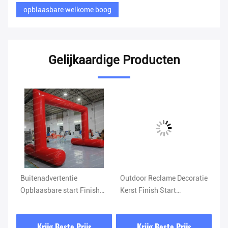
opblaasbare welkome boog
Gelijkaardige Producten
Buitenadvertentie
Outdoor Reclame Decoratie
Gr
Opblaasbare start Finish
Kerst Finish Start
op
Poort bogen Inleiding
Opblaasbare
op
Marathon Doelwedstrijd
toegangsboog Met logo
in
Krijg Beste Prijs
Krijg Beste Prijs
Opblaasbare boog
de