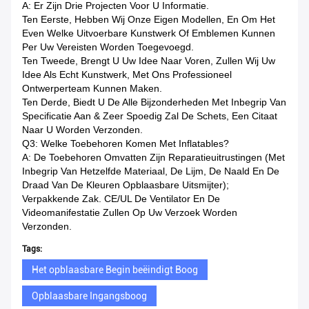
A: Er Zijn Drie Projecten Voor U Informatie.
Ten Eerste, Hebben Wij Onze Eigen Modellen, En Om Het
Even Welke Uitvoerbare Kunstwerk Of Emblemen Kunnen
Per Uw Vereisten Worden Toegevoegd.
Ten Tweede, Brengt U Uw Idee Naar Voren, Zullen Wij Uw
Idee Als Echt Kunstwerk, Met Ons Professioneel
Ontwerperteam Kunnen Maken.
Ten Derde, Biedt U De Alle Bijzonderheden Met Inbegrip Van
Specificatie Aan & Zeer Spoedig Zal De Schets, Een Citaat
Naar U Worden Verzonden.
Q3: Welke Toebehoren Komen Met Inflatables?
A: De Toebehoren Omvatten Zijn Reparatieuitrustingen (met
Inbegrip Van Hetzelfde Materiaal, De Lijm, De Naald En De
Draad Van De Kleuren Opblaasbare Uitsmijter);
Verpakkende Zak. CE/UL De Ventilator En De
Videomanifestatie Zullen Op Uw Verzoek Worden
Verzonden.
Tags:
Het opblaasbare Begin beëindigt Boog
Opblaasbare Ingangsboog