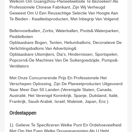
Welkom Om Guangzhou-Planeetwebsite Te Bezoeken! Als
Professionele Chinese Fabrikant, Zijn Wij Verheugd
Geweest Om U Een Reusachtige Selectie Van Hoogte Aan
Te Bieden - Kwaliteitsproducten, Met Inbegrip Van Volgend:
Bellenvoetballen, Zorbs, Waterballen, Pools&-Waterparken,
Peddelboten
Opblaasbare Bogen, Tenten, Heliumballons, Decoratieve De
Verlichtingsballons Van Advertizing&
Opblaasbare Uitsmijters, Dia's, Hindernissen, Sportspelen,
Popcorn&-De Machines Van De Suikergoedzijde, Pumps&-
Ventilators
Met Onze Concurrerende Prijs En Professionele Het
Verschepen Oplossing, Zijn De Planeetproducten Uitgevoerd
Naar Meer Dan 50 Landen (Verenigde Staten, Canada,
Australië, Het Verenigd Koninkrijk, Spanje, Duitsland, Italië,
Frankrijk, Saudi-Arabië, Israël, Maleisië, Japan, Enz.)
Ordestappen
1). Gelieve Te Specificeren Welke Punt En Ordehoeveelheid
Met Om Het Even Welke Douanevereisten Als U Hebt.