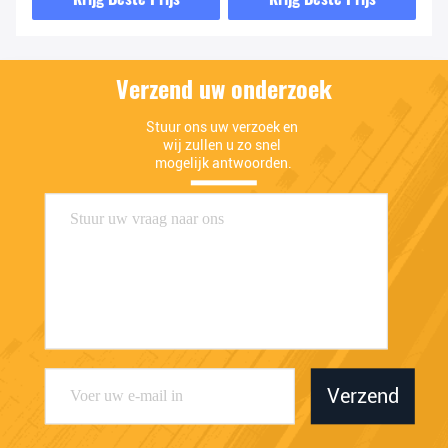
Verzend uw onderzoek
Stuur ons uw verzoek en 
wij zullen u zo snel 
mogelijk antwoorden.
Verzend