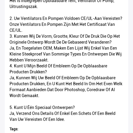
Het Is Inbegrepen Opblaasbare Tent, Ventilator Of Pomp,
Uitrustingszak.
2. Uw Ventilators En Pompen Voldoen CE/UL-Aan Vereisten?
Onze Ventilators En Pompen Zijn Met Het Certificaat Van
CE/UL.
3. Kunnen Wij De Vorm, Grootte, Kleur Of De Druk Die Op Het
Originele Ontwerp Wordt De De Gebaseerd Veranderen?
Ja, En Toegelaten OEM, Maken Een Lijst Wij Enkel Van Een
Kleine Steekproef Van Sommige Types En Ontwerpen Die Wij
Hebben Veroorzaakt.
4. Kunt U Mijn Beeld Of Embleem Op De Opblaasbare
Producten Drukken?
Ja, Kunnen Wij Uw Beeld Of Embleem Op De Opblaasbare
Producten Drukken, En U Kunt Het Beeld In Om Het Even Welk
Formaat Aanbieden Dat Door Photoshop, Coredraw Of AI
Wordt Gemaakt.
5. Kunt U Één Speciaal Ontwerpen?
Ja, Verzend Ons Details Of Enkel Een Schets Of Een Beeld
Van Uw Vereisten Of Een Idee.
Tags: