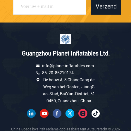
Verzend
Guangzhou Planet Inflatables Ltd.
info@planetinflatables.com
86-20-86210174
De bouw A, 8 ChangGang de
Weg van het Oosten, JiangG
ao-Stad, BaiYun-District, 51
0450, Guangzhou, China
China Goede kwaliteit reclame opblaasbare tent Auteursrecht © 2026