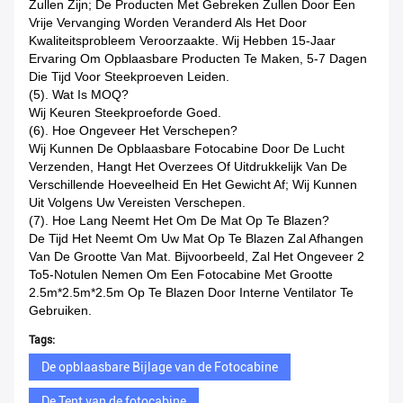
Zullen Zijn; De Producten Met Gebreken Zullen Door Een
Vrije Vervanging Worden Veranderd Als Het Door
Kwaliteitsprobleem Veroorzaakte. Wij Hebben 15-Jaar
Ervaring Om Opblaasbare Producten Te Maken, 5-7 Dagen
Die Tijd Voor Steekproeven Leiden.
(5). Wat Is MOQ?
Wij Keuren Steekproeforde Goed.
(6). Hoe Ongeveer Het Verschepen?
Wij Kunnen De Opblaasbare Fotocabine Door De Lucht
Verzenden, Hangt Het Overzees Of Uitdrukkelijk Van De
Verschillende Hoeveelheid En Het Gewicht Af; Wij Kunnen
Uit Volgens Uw Vereisten Verschepen.
(7). Hoe Lang Neemt Het Om De Mat Op Te Blazen?
De Tijd Het Neemt Om Uw Mat Op Te Blazen Zal Afhangen
Van De Grootte Van Mat. Bijvoorbeeld, Zal Het Ongeveer 2
To5-Notulen Nemen Om Een Fotocabine Met Grootte
2.5m*2.5m*2.5m Op Te Blazen Door Interne Ventilator Te
Gebruiken.
Tags:
De opblaasbare Bijlage van de Fotocabine
De Tent van de fotocabine