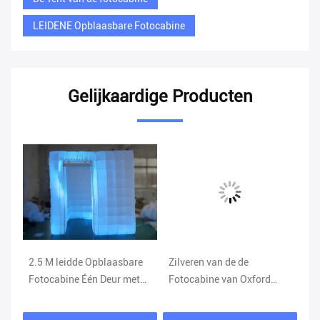
LEIDENE Opblaasbare Fotocabine
Gelijkaardige Producten
are
2.5 M leidde Opblaasbare
Zilveren van de de
Sp
Fotocabine Één Deur met
Fotocabine van Oxford
Vo
e
Kleuren Veranderend Licht
Draagbare Gedrukte
Op
and
Toegelaten OEM/OEDM
vo