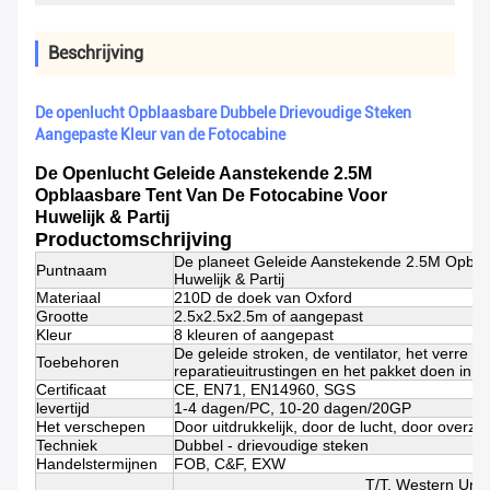
Beschrijving
De openlucht Opblaasbare Dubbele Drievoudige Steken
Aangepaste Kleur van de Fotocabine
De Openlucht Geleide Aanstekende 2.5M
Opblaasbare Tent Van De Fotocabine Voor
Huwelijk & Partij
Productomschrijving
De planeet Geleide Aanstekende 2.5M Opblaa
Puntnaam
Huwelijk & Partij
Materiaal
210D de doek van Oxford
Grootte
2.5x2.5x2.5m of aangepast
Kleur
8 kleuren of aangepast
De geleide stroken, de ventilator, het verre 
Toebehoren
reparatieuitrustingen en het pakket doen in z
Certificaat
CE, EN71, EN14960, SGS
levertijd
1-4 dagen/PC, 10-20 dagen/20GP
Het verschepen
Door uitdrukkelijk, door de lucht, door overze
Techniek
Dubbel - drievoudige steken
Handelstermijnen
FOB, C&F, EXW
T/T, Western Unio